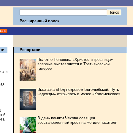
Расширенный поиск
ти
Репортажи
Полотно Поленова «Христос и грешница»
впервые выставляется в Третьяковской
галерее
ечати
кая
ь
Выставка «Под покровом Боголюбской. Путь
надежды» открылась в музее «Коломенское»
ю
зей
В день памяти Чехова освящен
рта
восстановленный крест на могиле писателя