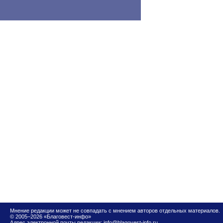
Мнение редакции может не совпадать с мнением авторов отдельных материалов.
© 2005–2026 «Благовест-инфо»
Адрес электронной почты редакции:
info@blagovest-info.ru