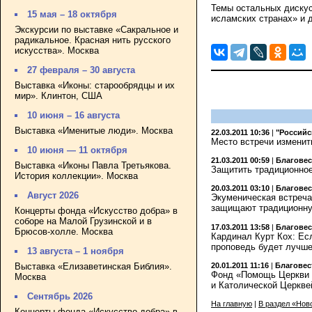
Темы остальных дискус
15 мая – 18 октября
исламских странах» и 
Экскурсии по выставке «Сакральное и
радикальное. Красная нить русского
искусства». Москва
27 февраля – 30 августа
Выставка «Иконы: старообрядцы и их
мир». Клинтон, США
10 июня – 16 августа
Выставка «Именитые люди». Москва
22.03.2011 10:36
|
"Российс
Место встречи изменит
10 июня — 11 октября
21.03.2011 00:59
|
Благове
Выставка «Иконы Павла Третьякова.
Защитить традиционное
История коллекции». Москва
20.03.2011 03:10
|
Благове
Август 2026
Экуменическая встреча
защищают традиционну
Концерты фонда «Искусство добра» в
соборе на Малой Грузинской и в
17.03.2011 13:58
|
Благове
Брюсов-холле. Москва
Кардинал Курт Кох: Ес
проповедь будет лучш
13 августа – 1 ноября
Выставка «Елизаветинская Библия».
20.01.2011 11:16
|
Благовес
Фонд «Помощь Церкви в
Москва
и Католической Церкве
Сентябрь 2026
На главную
|
В раздел «Нов
Концерты фонда «Искусство добра» в