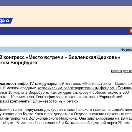
Новос
 конгресс «Место встречи – Вселенская Церковь»
цком Вюрцбурге
Версия для п
Благовест-инфо
. IV международный конгресс «Место встречи – Вселенс
нный международным
католическим благотворительным фондом «Помощ
ылся 18 марта в Вюрцбурге. Как ожидается, форум соберет около 2 500
рых – 19 епископов. География участников охватывает Европейский,
ский континенты, Ближневосточный регион.
ытий станет подиумная дискуссия главы Папского совета по содействи
у кардинала Курта Коха и председателя Отдела внешних церковных свя
та митрополита Волоколамского Илариона. Она запланирована на 19 ма
е «Пути сближения Православной и Католической Церквей через 20 лет