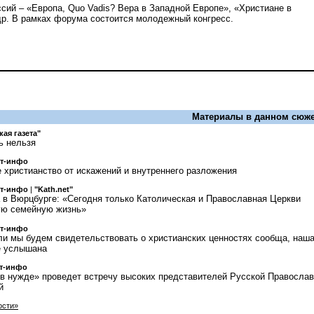
сий – «Европа, Quo Vadis? Вера в Западной Европе», «Христиане в
др. В рамках форума состоится молодежный конгресс.
Материалы в данном сюже
кая газета"
ь нельзя
ст-инфо
 христианство от искажений и внутреннего разложения
ст-инфо
|
"Kath.net"
 в Вюрцбурге: «Сегодня только Католическая и Православная Церкви
ю семейную жизнь»
ст-инфо
ли мы будем свидетельствовать о христианских ценностях сообща, наш
е услышана
т-инфо
 нужде» проведет встречу высоких представителей Русской Правосла
й
ости»