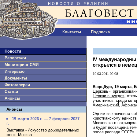
Контакты
Подписка
Новости
Репортажи
IV международный
Мониторинг СМИ
открылся в неме
Интервью
19.03.2011 02:08
Документы
Фотогалереи
Вюрцбург, 19 марта, 
Церковь», организова
Статьи
Церкви в нужде»
, откр
Анонсы
участников, среди кото
Американский, Африкан
Анонсы
Одним из ключевых соб
христианскому единств
19 марта 2026 г. — 7 февраля 2027
Московского патриарха
г.
и будет посвящена тем
Выставка «Искусство добродетельных
после распада СССР».
жен». Москва