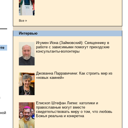
Все »
Интервью
Игумен Иона (Займовский): Священнику в
работе с зависимыми помогут приходские
те
консультанты-волонтеры
Джованна Парравичини: Как строить мир из
«новых камней»
а
Епископ Штефан Липке: католики и
православные могут вместе
свидетельствовать миру о том, что любовь
вной
Божья реальна и конкретна