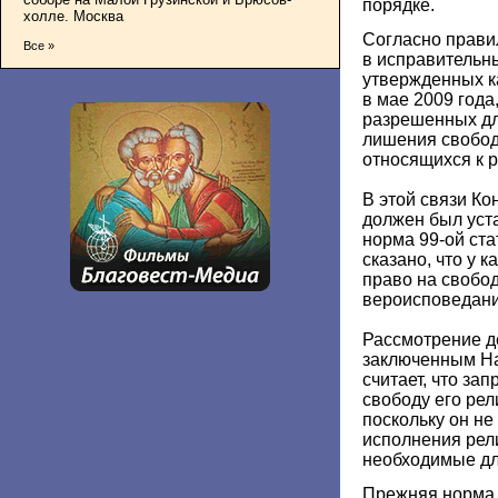
порядке.
холле. Москва
Согласно прави
Все »
в исправительн
утвержденных к
в мае 2009 года
разрешенных дл
лишения свобод
относящихся к р
В этой связи Ко
должен был уста
норма 99-ой ста
сказано, что у 
право на свобод
вероисповедани
Рассмотрение д
заключенным На
считает, что з
свободу его ре
поскольку он не
исполнения рел
необходимые дл
Прежняя норма з