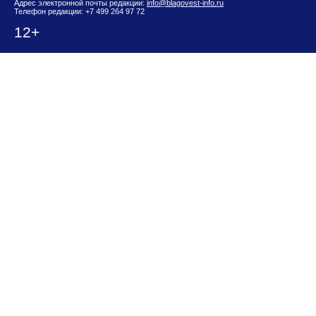
Адрес электронной почты редакции:
info@blagovest-info.ru
Телефон редакции: +7 499 264 97 72
12+