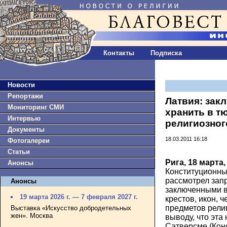
Контакты
Подписка
Новости
Репортажи
Латвия: зак
Мониторинг СМИ
хранить в т
Интервью
религиозног
Документы
18.03.2011 16:18
Фотогалереи
Статьи
Рига, 18 марта
Анонсы
Конституционны
рассмотрел зап
Анонсы
заключенными в
19 марта 2026 г. — 7 февраля 2027 г.
крестов, икон, ч
предметов религ
Выставка «Искусство добродетельных
жен». Москва
выводу, что эта
Сатверсме (Конс