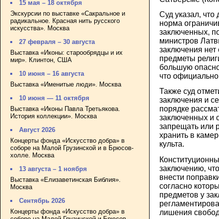
15 мая – 18 октября
Экскурсии по выставке «Сакральное и
Суд указал, что
радикальное. Красная нить русского
норма ограничи
искусства». Москва
заключенных, по
министров Латви
27 февраля – 30 августа
заключения нет 
Выставка «Иконы: старообрядцы и их
предметы религ
мир». Клинтон, США
большую опаснос
10 июня – 16 августа
что официально
Выставка «Именитые люди». Москва
Также суд отмет
10 июня — 11 октября
заключения и с
порядке рассма
Выставка «Иконы Павла Третьякова.
История коллекции». Москва
заключенных и 
запрещать или 
Август 2026
хранить в каме
Концерты фонда «Искусство добра» в
культа.
соборе на Малой Грузинской и в Брюсов-
холле. Москва
Конституционны
заключению, чт
13 августа – 1 ноября
внести поправки
Выставка «Елизаветинская Библия».
согласно котор
Москва
предметов у за
Сентябрь 2026
регламентирова
Концерты фонда «Искусство добра» в
лишения свобо
соборе на Малой Грузинской и Брюсов-