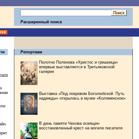
Расширенный поиск
ти
Репортажи
Полотно Поленова «Христос и грешница»
впервые выставляется в Третьяковской
галерее
ечати
йх
ином
Выставка «Под покровом Боголюбской. Путь
надежды» открылась в музее «Коломенское»
ели
В день памяти Чехова освящен
айн.
восстановленный крест на могиле писателя
орит