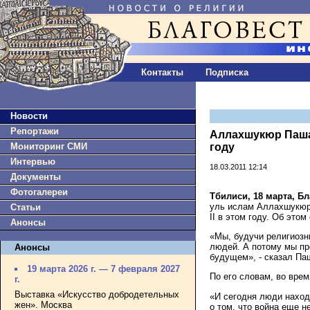
Контакты
Подписка
Новости
Репортажи
Аллахшукюр Пашаз
Мониторинг СМИ
году
Интервью
18.03.2011 12:14
Документы
Фотогалереи
Тбилиси, 18 марта, Б
уль ислам Аллахшукюр 
Статьи
II в этом году. Об это
Анонсы
«Мы, будучи религиозн
людей. А потому мы пр
Анонсы
будущем», - сказал Па
19 марта 2026 г. — 7 февраля 2027
По его словам, во вре
г.
Выставка «Искусство добродетельных
«И сегодня люди находя
жен». Москва
о том, что война еще н