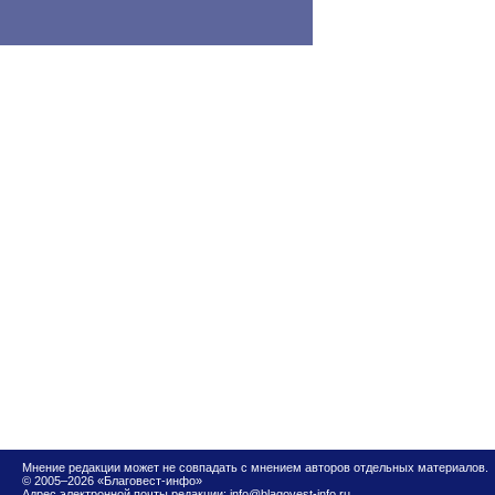
Мнение редакции может не совпадать с мнением авторов отдельных материалов.
© 2005–2026 «Благовест-инфо»
Адрес электронной почты редакции:
info@blagovest-info.ru