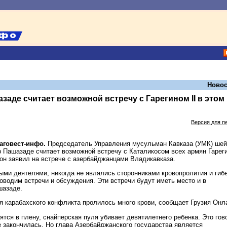
Новос
аде считает возможной встречу с Гарегином II в этом
Версия для п
лаговест-инфо.
Председатель Управления мусульман Кавказа (УМК) ше
Пашазаде считает возможной встречу с Каталикосом всех армян Гарег
м он заявил на встрече с азербайджанцами Владикавказа.
ыми деятелями, никогда не являлись сторонниками кровопролития и гиб
оводим встречи и обсуждения. Эти встречи будут иметь место и в
шазаде.
мя карабахского конфликта пролилось много крови, сообщает Грузия Онл
тся в плену, снайперская пуля убивает девятилетнего ребенка. Это гов
е закончилась. Но глава Азербайджанского государства является