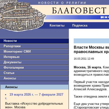
Контакты
Подписка
Новости
Репортажи
Власти Москвы в
Мониторинг СМИ
православных х
Интервью
16.03.2011 12:49
Документы
Москва, 16 марта.
Коми
Фотогалереи
административного окр
Статьи
возводиться православ
Анонсы
Первый участок находи
возведение храма Прав
Анонсы
Алексей Александров.
19 марта 2026 г. — 7 февраля 2027
Также отведена земля в
г.
Выставка «Искусство добродетельных
Еще два участка утвер
жен». Москва
(Староорловская улица,