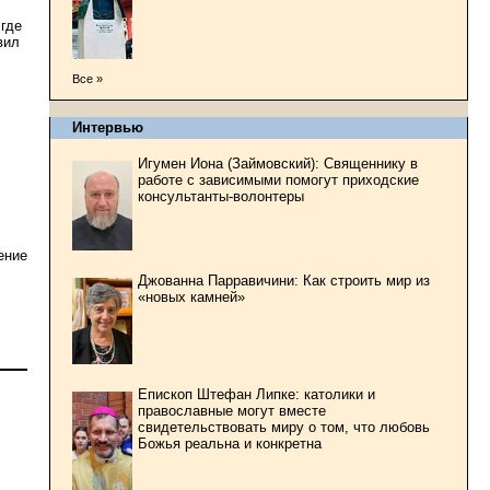
 где
вил
Все »
Интервью
Игумен Иона (Займовский): Священнику в
работе с зависимыми помогут приходские
консультанты-волонтеры
ение
Джованна Парравичини: Как строить мир из
«новых камней»
Епископ Штефан Липке: католики и
православные могут вместе
свидетельствовать миру о том, что любовь
Божья реальна и конкретна