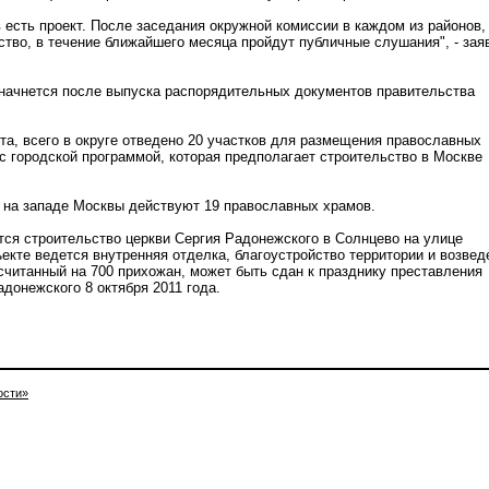
 есть проект. После заседания окружной комиссии в каждом из районов,
ство, в течение ближайшего месяца пройдут публичные слушания", - зая
начнется после выпуска распорядительных документов правительства
а, всего в округе отведено 20 участков для размещения православных
 с городской программой, которая предполагает строительство в Москве
 на западе Москвы действуют 19 православных храмов.
ется строительство церкви Сергия Радонежского в Солнцево на улице
ъекте ведется внутренняя отделка, благоустройство территории и возвед
ссчитанный на 700 прихожан, может быть сдан к празднику преставления
донежского 8 октября 2011 года.
ости»