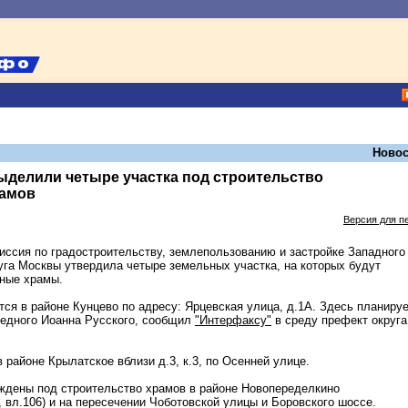
Новос
ыделили четыре участка под строительство
рамов
Версия для п
ссия по градостроительству, землепользованию и застройке Западного
уга Москвы утвердила четыре земельных участка, на которых будут
ные храмы.
тся в районе Кунцево по адресу: Ярцевская улица, д.1А. Здесь планиру
едного Иоанна Русского, сообщил
"Интерфаксу"
в среду префект округа
 районе Крылатское вблизи д.3, к.3, по Осенней улице.
ждены под строительство храмов в районе Новопеределкино
 вл.106) и на пересечении Чоботовской улицы и Боровского шоссе.