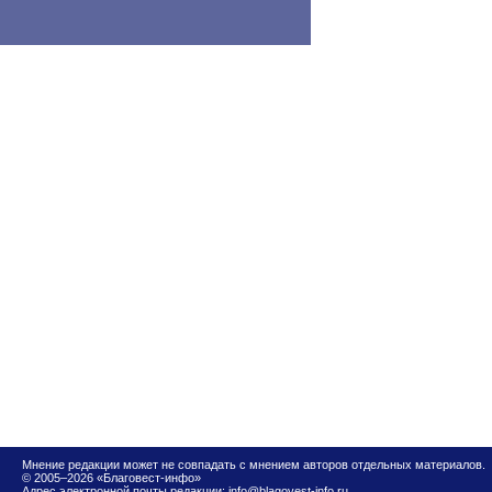
Мнение редакции может не совпадать с мнением авторов отдельных материалов.
© 2005–2026 «Благовест-инфо»
Адрес электронной почты редакции:
info@blagovest-info.ru