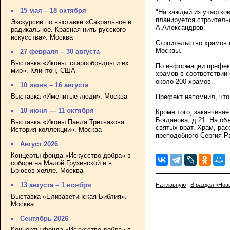
15 мая – 18 октября
"На каждый из участков
планируется строитель
Экскурсии по выставке «Сакральное и
А.Александров.
радикальное. Красная нить русского
искусства». Москва
Строительство храмов 
Москвы.
27 февраля – 30 августа
Выставка «Иконы: старообрядцы и их
По информации префект
мир». Клинтон, США
храмов в соответствии
около 200 храмов.
10 июня – 16 августа
Выставка «Именитые люди». Москва
Префект напомнил, что
10 июня — 11 октября
Кроме того, заканчива
Богданова, д.21. На об
Выставка «Иконы Павла Третьякова.
святых врат. Храм, ра
История коллекции». Москва
преподобного Сергия Ра
Август 2026
Концерты фонда «Искусство добра» в
соборе на Малой Грузинской и в
Брюсов-холле. Москва
13 августа – 1 ноября
На главную
|
В раздел «Нов
Выставка «Елизаветинская Библия».
Москва
Сентябрь 2026
Концерты фонда «Искусство добра» в