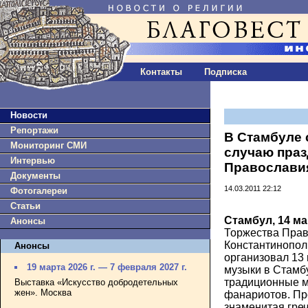
Контакты
Подписка
Новости
Репортажи
В Стамбуле 
Мониторинг СМИ
случаю праз
Интервью
Православи
Документы
14.03.2011 22:12
Фотогалереи
Статьи
Стамбул, 14 ма
Анонсы
Торжества Пра
Константинопол
Анонсы
организовал 13 
19 марта 2026 г. — 7 февраля 2027 г.
музыки в Стамб
традиционные м
Выставка «Искусство добродетельных
жен». Москва
фанариотов. Пр
знаменитая греч