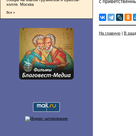
с приветственн
холле. Москва
Все »
На главную
|
В раз