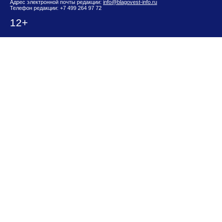
Адрес электронной почты редакции:
info@blagovest-info.ru
Телефон редакции: +7 499 264 97 72
12+