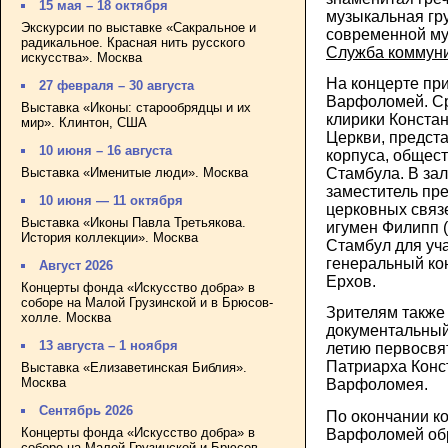
15 мая – 18 октября
музыкальная гру
Экскурсии по выставке «Сакральное и
современной му
радикальное. Красная нить русского
Служба коммун
искусства». Москва
На концерте пр
27 февраля – 30 августа
Варфоломей. Ср
Выставка «Иконы: старообрядцы и их
клирики Конста
мир». Клинтон, США
Церкви, предст
10 июня – 16 августа
корпуса, общест
Выставка «Именитые люди». Москва
Стамбула. В за
заместитель пр
10 июня — 11 октября
церковных связ
Выставка «Иконы Павла Третьякова.
игумен Филипп 
История коллекции». Москва
Стамбул для уч
генеральный ко
Август 2026
Ерхов.
Концерты фонда «Искусство добра» в
соборе на Малой Грузинской и в Брюсов-
Зрителям также
холле. Москва
документальный
13 августа – 1 ноября
летию первосвя
Патриарха Конс
Выставка «Елизаветинская Библия».
Москва
Варфоломея.
Сентябрь 2026
По окончании к
Концерты фонда «Искусство добра» в
Варфоломей обр
соборе на Малой Грузинской и Брюсов-