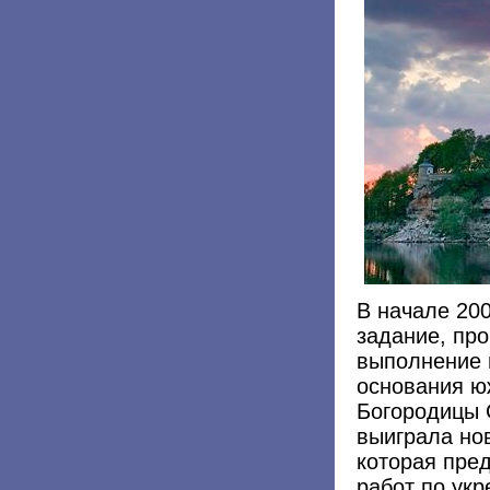
В начале 20
задание, про
выполнение 
основания ю
Богородицы 
выиграла но
которая пре
работ по ук