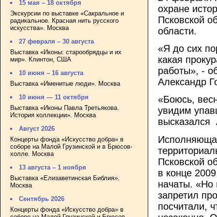
15 мая – 18 октября
охране истор
Экскурсии по выставке «Сакральное и
Псковской о
радикальное. Красная нить русского
искусства». Москва
области.
27 февраля – 30 августа
«Я до сих по
Выставка «Иконы: старообрядцы и их
какая проку
мир». Клинтон, США
работы», - 
10 июня – 16 августа
Александр Г
Выставка «Именитые люди». Москва
10 июня — 11 октября
«Боюсь, весн
Выставка «Иконы Павла Третьякова.
увидим упав
История коллекции». Москва
высказался 
Август 2026
Исполняющая
Концерты фонда «Искусство добра» в
соборе на Малой Грузинской и в Брюсов-
территориал
холле. Москва
Псковской о
13 августа – 1 ноября
в конце 200
Выставка «Елизаветинская Библия».
начаты. «Но
Москва
запретил пр
Сентябрь 2026
посчитали, ч
Концерты фонда «Искусство добра» в
соборе на Малой Грузинской и Брюсов-