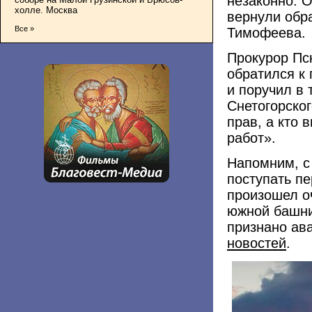
незаконно. 
холле. Москва
вернули обра
Все »
Тимофеева.
Прокурор Пс
обратился к
и поручил в 
Снетогорског
прав, а кто 
работ».
Напомним, с
поступать п
произошел о
южной башни
признано ав
новостей
.