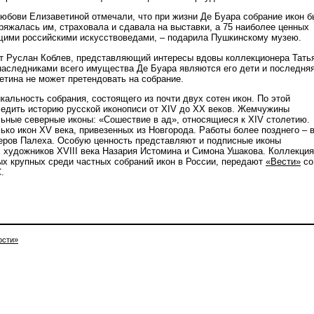
юбови Елизаветиной отмечали, что при жизни Де Буара собрание икон 
ряжалась им, страховала и сдавала на выставки, а 75 наиболее ценных
щими российскими искусствоведами, – подарила Пушкинскому музею.
т Руслан Коблев, представляющий интересы вдовы коллекционера Тать
 наследниками всего имущества Де Буара являются его дети и последня
етина не может претендовать на собрание.
альность собрания, состоящего из почти двух сотен икон. По этой
едить историю русской иконописи от ХIV до ХХ веков. Жемчужины
льные северные иконы: «Сошествие в ад», относящиеся к ХIV столетию.
ько икон ХV века, привезенных из Новгорода. Работы более позднего – 
еров Палеха. Особую ценность представляют и подписные иконы
 художников ХVIII века Назария Истомина и Симона Ушакова. Коллекция
ых крупных среди частных собраний икон в России, передают
«Вести»
со
.
ости»