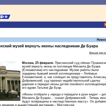
Новос
нский музей вернуть иконы наследникам Де Буара
Версия для п
Москва, 25 февраля.
Пресненский суд обязал Пушкинск
музей вернуть иконы из коллекции Михаила Де Буара
(Елизаветина) его наследникам. Музею работы были
подарены бывшей женой коллекционера – Любовью
Елизаветиной, и, как сообщил ее представитель Алексан
Добровинский, суд признал недействительной сделку
дарения и передал иконы детям покойного коллекционера
его вдове Татьяне Де Буар.
«Иконы отобрали у народа и передали в руки жадюг – де
Михаила Де Буара», - сказал Добровинский. - Теперь ико
будут возвращены в наследственную массу». Он добави
то решение в вышестоящей инстанции – Мосгорсуде.