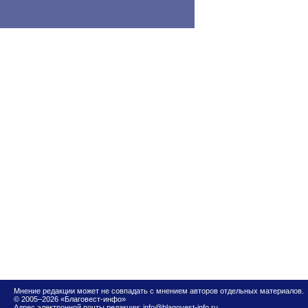
Мнение редакции может не совпадать с мнением авторов отдельных материалов.
© 2005–2026 «Благовест-инфо»
Адрес электронной почты редакции:
info@blagovest-info.ru