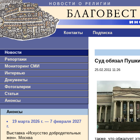
Контакты
Подписка
Новости
Репортажи
Суд обязал Пушки
Мониторинг СМИ
25.02.2011 11:26
Интервью
Документы
Фотогалереи
Статьи
Анонсы
Анонсы
19 марта 2026 г. — 7 февраля 2027
г.
Выставка «Искусство добродетельных
жен». Москва
также, что обжалует э