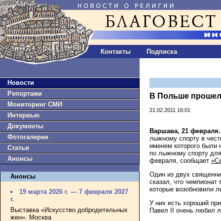
Контакты
Подписка
Новости
Репортажи
В Польше прошел
Мониторинг СМИ
21.02.2011 16:01
Интервью
Документы
Варшава, 21 февраля.
Фотогалереи
лыжному спорту в чест
именем которого были 
Статьи
по лыжному спорту для
Анонсы
февраля, сообщает
«С
Один из двух священни
Анонсы
сказал, что чемпионат 
которые возобновили л
19 марта 2026 г. — 7 февраля 2027
г.
У них есть хороший пр
Выставка «Искусство добродетельных
Павел II очень любил 
жен». Москва