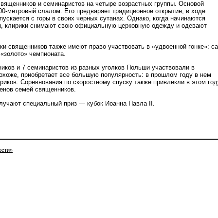
вященников и семинаристов на четыре возрастных группы. Основой
00-метровый слалом. Его предваряет традиционное открытие, в ходе
пускается с горы в своих черных сутанах. Однако, когда начинаются
я, клирики снимают свою официальную церковную одежду и одевают
и священников также имеют право участвовать в «удвоенной гонке»: с
 «золото» чемпионата.
ников и 7 семинаристов из разных уголков Польши участвовали в
похоже, приобретает все большую популярность: в прошлом году в нем
риков. Соревнования по скоростному спуску также привлекли в этом год
ленов семей священников.
лучают специальный приз — кубок Иоанна Павла II.
ости»