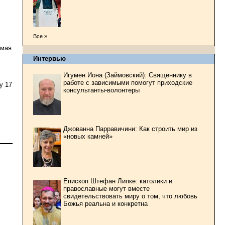
Все »
амая
Интервью
Игумен Иона (Займовский): Священнику в
работе с зависимыми помогут приходские
у 17
консультанты-волонтеры
Джованна Парравичини: Как строить мир из
«новых камней»
Епископ Штефан Липке: католики и
православные могут вместе
свидетельствовать миру о том, что любовь
Божья реальна и конкретна