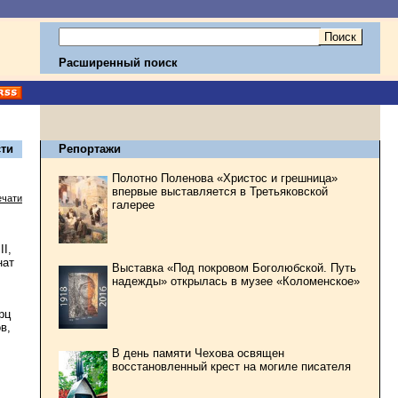
Расширенный поиск
ти
Репортажи
Полотно Поленова «Христос и грешница»
впервые выставляется в Третьяковской
ечати
галерее
I,
нат
Выставка «Под покровом Боголюбской. Путь
надежды» открылась в музее «Коломенское»
рц
в,
В день памяти Чехова освящен
восстановленный крест на могиле писателя