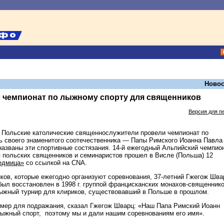
Новос
 чемпионат по лыжному спорту для священников
Версия для п
Польские католические священнослужители провели чемпионат по
ь своего знаменитого соотечественника — Папы Римского Иоанна Павла I
названы эти спортивные состязания. 14-й ежегодный Альпийский чемпио
 польских священников и семинаристов прошел в Висле (Польша) 12
едмица»
со ссылкой на CNA.
ков, которые ежегодно организуют соревнования, 37-летний Гжегож Шва
был восстановлен в 1998 г. группой францисканских монахов-священнико
ыжный турнир для клириков, существовавший в Польше в прошлом.
имер для подражания, сказал Гжегож Шварц: «Наш Папа Римский Иоанн
лыжный спорт, поэтому мы и дали нашим соревнованиям его имя».