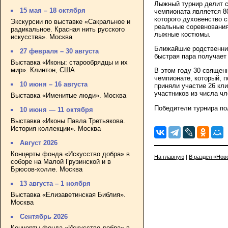
Лыжный турнир делит с
15 мая – 18 октября
чемпионата является 8
которого духовенство с
Экскурсии по выставке «Сакральное и
реальные соревновани
радикальное. Красная нить русского
лыжные костюмы.
искусства». Москва
Ближайшие родственник
27 февраля – 30 августа
быстрая пара получает
Выставка «Иконы: старообрядцы и их
мир». Клинтон, США
В этом году 30 священ
чемпионате, который, 
10 июня – 16 августа
приняли участие 26 кли
участников из числа ч
Выставка «Именитые люди». Москва
Победители турнира по
10 июня — 11 октября
Выставка «Иконы Павла Третьякова.
История коллекции». Москва
Август 2026
Концерты фонда «Искусство добра» в
На главную
|
В раздел «Нов
соборе на Малой Грузинской и в
Брюсов-холле. Москва
13 августа – 1 ноября
Выставка «Елизаветинская Библия».
Москва
Сентябрь 2026
Концерты фонда «Искусство добра» в