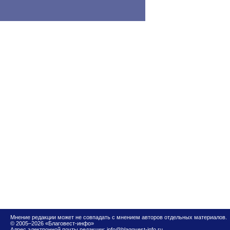
Мнение редакции может не совпадать с мнением авторов отдельных материалов.
© 2005–2026 «Благовест-инфо»
Адрес электронной почты редакции:
info@blagovest-info.ru