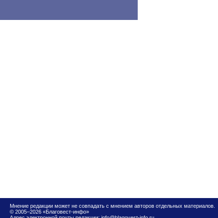
Мнение редакции может не совпадать с мнением авторов отдельных материалов.
© 2005–2026 «Благовест-инфо»
Адрес электронной почты редакции:
info@blagovest-info.ru