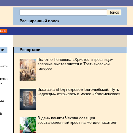
Расширенный поиск
ти
Репортажи
Полотно Поленова «Христос и грешница»
впервые выставляется в Третьяковской
ечати
галерее
кого
-
Выставка «Под покровом Боголюбской. Путь
надежды» открылась в музее «Коломенское»
тах
а
В день памяти Чехова освящен
восстановленный крест на могиле писателя