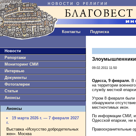
Контакты
Подписка
Новости
Репортажи
Злоумышленники 
Мониторинг СМИ
09.02.2011 11:50
Интервью
Документы
Одесса, 9 февраля.
В 
Фотогалереи
на территории военног
службу местной епархи
Статьи
Анонсы
Утром 8 февраля были 
обнаружили отсутствие
местночтимых икон.
Анонсы
По информации СМИ, из 
19 марта 2026 г. — 7 февраля 2027
Одесской епархии, ни 
г.
Правоохранительные ор
Выставка «Искусство добродетельных
жен». Москва