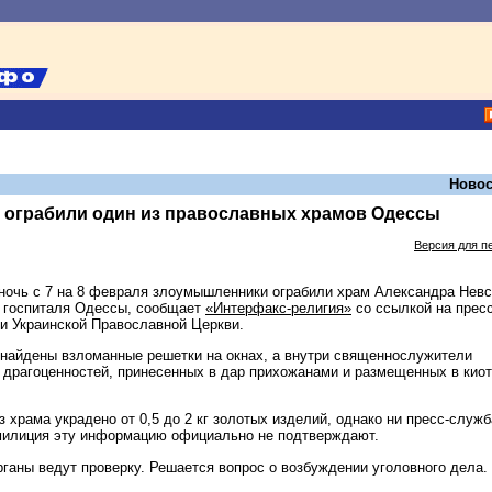
Новос
ограбили один из православных храмов Одессы
Версия для п
ночь с 7 на 8 февраля злоумышленники ограбили храм Александра Невс
о госпиталя Одессы, сообщает
«Интерфакс-религия»
со ссылкой на пресс
и Украинской Православной Церкви.
найдены взломанные решетки на окнах, а внутри священнослужители
 драгоценностей, принесенных в дар прихожанами и размещенных в кио
храма украдено от 0,5 до 2 кг золотых изделий, однако ни пресс-служб
милиция эту информацию официально не подтверждают.
ганы ведут проверку. Решается вопрос о возбуждении уголовного дела.