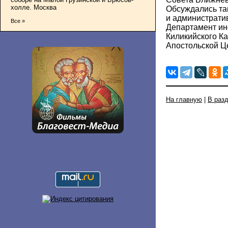
холле. Москва
Обсуждались та
и администрати
Все »
Департамент и
Киликийского К
Апостольской Ц
На главную
|
В раз