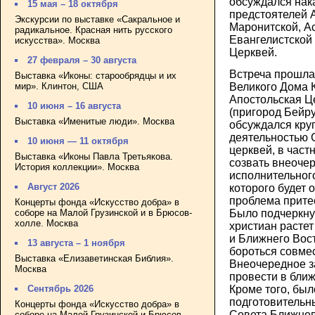
обсуждался нак
15 мая – 18 октября
предстоятелей 
Экскурсии по выставке «Сакральное и
Маронитской, Ас
радикальное. Красная нить русского
Евангелистской
искусства». Москва
Церквей.
27 февраля – 30 августа
Встреча прошла
Выставка «Иконы: старообрядцы и их
мир». Клинтон, США
Великого Дома 
Апостольская Ц
10 июня – 16 августа
(пригород Бейру
Выставка «Именитые люди». Москва
обсуждался круг
деятельностью 
10 июня — 11 октября
церквей, в част
Выставка «Иконы Павла Третьякова.
созвать внеоче
История коллекции». Москва
исполнительного
Август 2026
которого будет
проблема притес
Концерты фонда «Искусство добра» в
соборе на Малой Грузинской и в Брюсов-
Было подчеркнут
холле. Москва
христиан растет
и Ближнего Вост
13 августа – 1 ноября
бороться совме
Выставка «Елизаветинская Библия».
Внеочередное з
Москва
провести в бли
Кроме того, бы
Сентябрь 2026
подготовительн
Концерты фонда «Искусство добра» в
Совета Ближнев
соборе на Малой Грузинской и Брюсов-