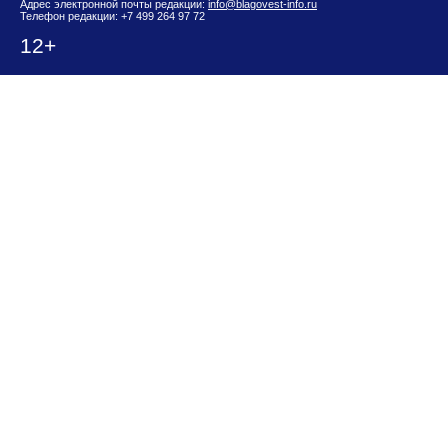
Адрес электронной почты редакции:
info@blagovest-info.ru
Телефон редакции: +7 499 264 97 72
12+