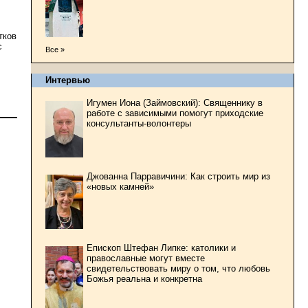
тков
с
Все »
Интервью
Игумен Иона (Займовский): Священнику в
работе с зависимыми помогут приходские
консультанты-волонтеры
Джованна Парравичини: Как строить мир из
«новых камней»
Епископ Штефан Липке: католики и
православные могут вместе
свидетельствовать миру о том, что любовь
Божья реальна и конкретна