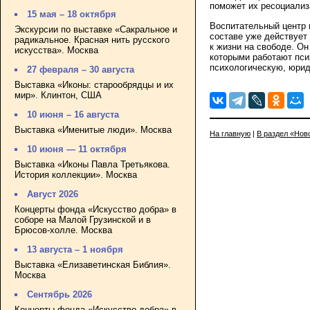
поможет их ресоциализ
15 мая – 18 октября
Воспитательный центр в
Экскурсии по выставке «Сакральное и
составе уже действует
радикальное. Красная нить русского
к жизни на свободе. О
искусства». Москва
которыми работают псих
психологическую, юрид
27 февраля – 30 августа
Выставка «Иконы: старообрядцы и их
мир». Клинтон, США
10 июня – 16 августа
Выставка «Именитые люди». Москва
На главную
|
В раздел «Нов
10 июня — 11 октября
Выставка «Иконы Павла Третьякова.
История коллекции». Москва
Август 2026
Концерты фонда «Искусство добра» в
соборе на Малой Грузинской и в
Брюсов-холле. Москва
13 августа – 1 ноября
Выставка «Елизаветинская Библия».
Москва
Сентябрь 2026
Концерты фонда «Искусство добра» в