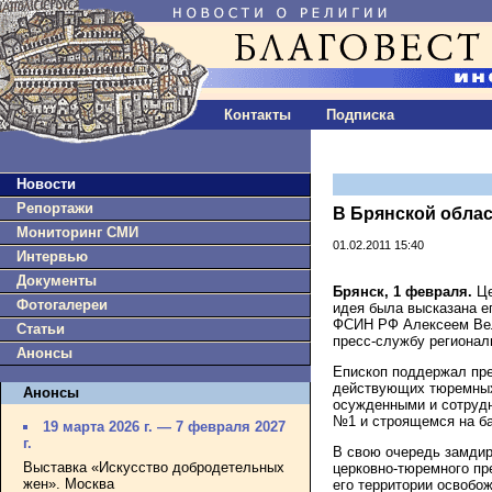
Контакты
Подписка
Новости
Репортажи
В Брянской обла
Мониторинг СМИ
01.02.2011 15:40
Интервью
Документы
Брянск, 1 февраля.
Це
Фотогалереи
идея была высказана е
ФСИН РФ Алексеем Вел
Статьи
пресс-службу регионал
Анонсы
Епископ поддержал пре
действующих тюремных
Анонсы
осужденными и сотрудн
№1 и строящемся на ба
19 марта 2026 г. — 7 февраля 2027
г.
В свою очередь замдир
Выставка «Искусство добродетельных
церковно-тюремного пр
жен». Москва
его территории освобо