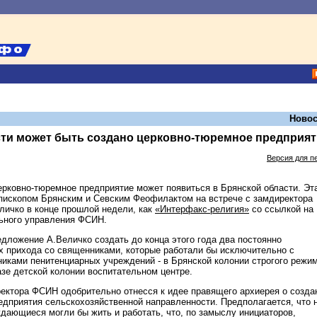
Новос
сти может быть создано церковно-тюремное предприят
Версия для п
рковно-тюремное предприятие может появиться в Брянской области. Эт
пископом Брянским и Севским Феофилактом на встрече с замдиректора
ичко в конце прошлой недели, как
«Интерфакс-религия»
со ссылкой на
ьного управления ФСИН.
дложение А.Величко создать до конца этого года два постоянно
 прихода со священниками, которые работали бы исключительно с
иками пенитенциарных учреждений - в Брянской колонии строгого режи
зе детской колонии воспитательном центре.
ектора ФСИН одобрительно отнесся к идее правящего архиерея о созда
едприятия сельскохозяйственной направленности. Предполагается, что 
ждающиеся могли бы жить и работать, что, по замыслу инициаторов,