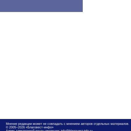
Мнение редакции может не совпадать с мнением авторов отдельных материалов.
© 2005–2026 «Благовест-инфо»
Адрес электронной почты редакции:
info@blagovest-info.ru