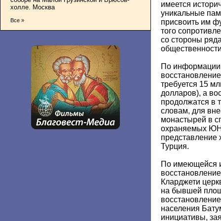
имеется истори
холле. Москва
уникальные памя
Все »
присвоить им ф
того сопротивле
со стороны ряд
общественности
По информации 
восстановление
требуется 15 млн
долларов), а в
продолжатся в т
словам, для вн
монастырей в с
охраняемых ЮН
представление 
Турция.
По имеющейся 
восстановление
Кларджети церкв
на бывшей площ
восстановление
населения Бату
инициативы, зая