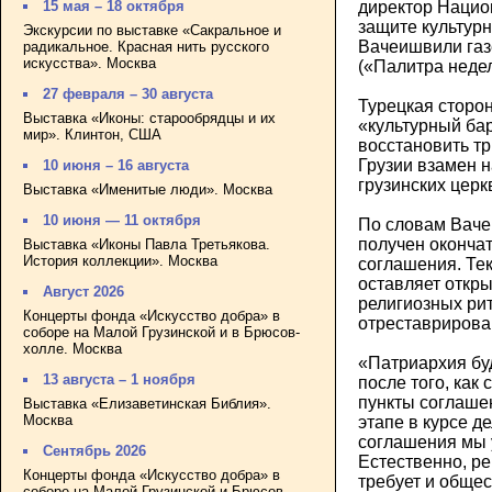
директор Нацио
15 мая – 18 октября
защите культур
Экскурсии по выставке «Сакральное и
Вачеишвили газ
радикальное. Красная нить русского
искусства». Москва
(«Палитра недел
27 февраля – 30 августа
Турецкая сторон
Выставка «Иконы: старообрядцы и их
«культурный бар
мир». Клинтон, США
восстановить тр
Грузии взамен 
10 июня – 16 августа
грузинских церк
Выставка «Именитые люди». Москва
10 июня — 11 октября
По словам Ваче
получен оконча
Выставка «Иконы Павла Третьякова.
История коллекции». Москва
соглашения. Те
оставляет откр
Август 2026
религиозных ри
Концерты фонда «Искусство добра» в
отреставрирова
соборе на Малой Грузинской и в Брюсов-
холле. Москва
«Патриархия буд
13 августа – 1 ноября
после того, как
пункты соглашен
Выставка «Елизаветинская Библия».
Москва
этапе в курсе д
соглашения мы 
Сентябрь 2026
Естественно, р
Концерты фонда «Искусство добра» в
требует и общес
соборе на Малой Грузинской и Брюсов-