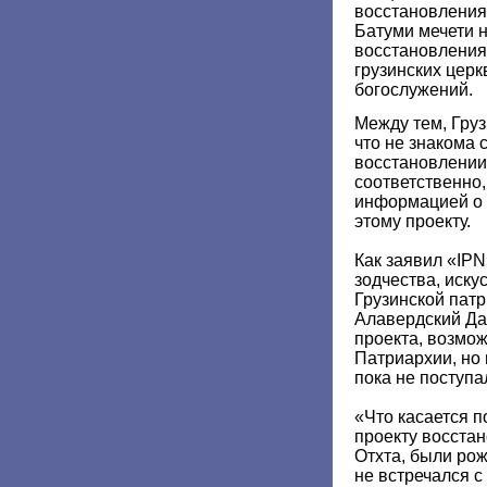
восстановления
Батуми мечети 
восстановления
грузинских церк
богослужений.
Между тем, Груз
что не знакома 
восстановлении 
соответственно,
информацией о 
этому проекту.
Как заявил «IP
зодчества, иску
Грузинской пат
Алавердский Да
проекта, возмож
Патриархии, но
пока не поступа
«Что касается 
проекту восста
Отхта, были рож
не встречался 