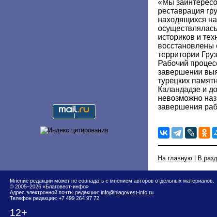
«Мы заинтересо
реставрация гру
находящихся на
осуществлялась 
историков и тех
восстановлены
территории Груз
Рабочий процесс
завершении выяс
турецких памятн
Каландадзе и до
невозможно наз
завершения раб
На главную
|
В раз
Мнение редакции может не совпадать с мнением авторов отдельных материалов.
© 2005–2026 «Благовест-инфо»
Адрес электронной почты редакции:
info@blagovest-info.ru
Телефон редакции: +7 499 264 97 72
12+