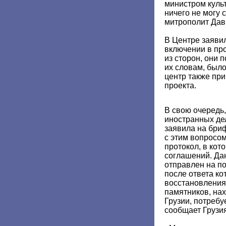
министром куль
ничего не могу с
митрополит Дав
В Центре заяви
включении в про
из сторон, они 
их словам, было
центр также при
проекта.
В свою очередь
иностранных де
заявила на бриф
с этим вопросо
протокол, в кот
соглашений. Да
отправлен на по
после ответа ко
восстановления 
памятников, на
Грузии, потреб
сообщает Грузи