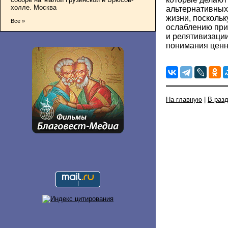
холле. Москва
альтернативных
жизни, поскольк
Все »
ослаблению при
и релятивизации
понимания ценн
На главную
|
В раз