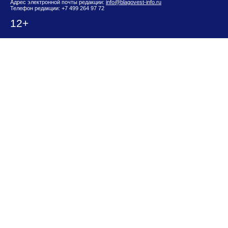
Адрес электронной почты редакции:
info@blagovest-info.ru
Телефон редакции: +7 499 264 97 72
12+