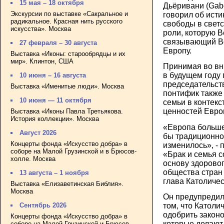
15 мая – 18 октября
Дьёривани (Gabo
Экскурсии по выставке «Сакральное и
говорил об ист
радикальное. Красная нить русского
свободы в светс
искусства». Москва
роли, которую В
связывающий В
27 февраля – 30 августа
Европу.
Выставка «Иконы: старообрядцы и их
мир». Клинтон, США
Принимая во вни
в будущем году
10 июня – 16 августа
председательст
Выставка «Именитые люди». Москва
понтифик также
10 июня — 11 октября
семьи в контек
ценностей Евро
Выставка «Иконы Павла Третьякова.
История коллекции». Москва
«Европа больше
Август 2026
бы традиционно
Концерты фонда «Искусство добра» в
изменилось», - 
соборе на Малой Грузинской и в Брюсов-
«Брак и семья 
холле. Москва
основу здоровог
общества стран 
13 августа – 1 ноября
глава Католичес
Выставка «Елизаветинская Библия».
Москва
Он предупредил
том, что Католи
Сентябрь 2026
одобрить закон
Концерты фонда «Искусство добра» в
которые делают
соборе на Малой Грузинской и Брюсов-