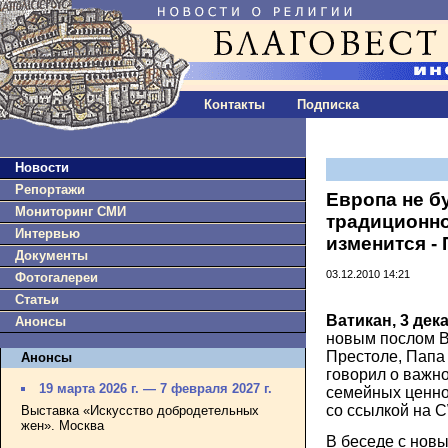
Контакты
Подписка
Новости
Репортажи
Европа не б
Мониторинг СМИ
традиционно
Интервью
изменится -
Документы
03.12.2010 14:21
Фотогалереи
Статьи
Ватикан, 3 дек
Анонсы
новым послом В
Престоле, Папа
Анонсы
говорил о важно
19 марта 2026 г. — 7 февраля 2027 г.
семейных ценно
со ссылкой на 
Выставка «Искусство добродетельных
жен». Москва
В беседе с нов