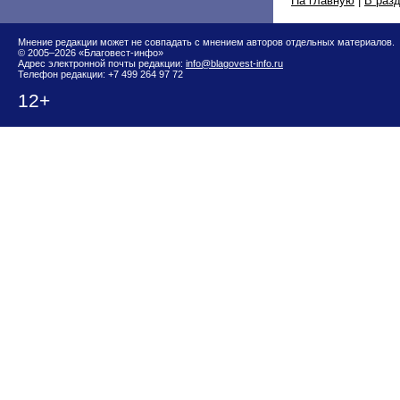
На главную
|
В раз
Мнение редакции может не совпадать с мнением авторов отдельных материалов.
© 2005–2026 «Благовест-инфо»
Адрес электронной почты редакции:
info@blagovest-info.ru
Телефон редакции: +7 499 264 97 72
12+