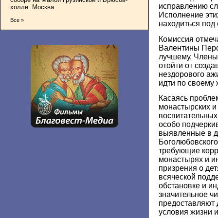
исправлению сл
холле. Москва
Исполнение эти
Все »
находиться под 
Комиссия отмеча
Валентины Перо
лучшему. Члены
отойти от созда
нездорового аж
идти по своему 
Касаясь пробле
монастырских и
воспитательных
особо подчеркив
выявленные в д
Боголюбовского
требующие корр
монастырях и и
призрения о де
всяческой подд
обстановке и и
значительное ч
предоставляют 
условия жизни 