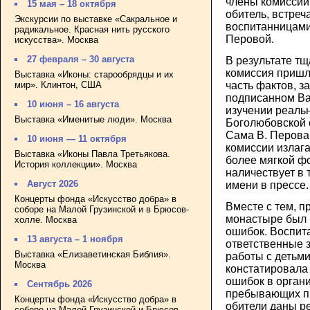
члены комиссии
15 мая – 18 октября
обитель, встреч
Экскурсии по выставке «Сакральное и
воспитанницами
радикальное. Красная нить русского
Перовой.
искусства». Москва
27 февраля – 30 августа
В результате тщ
комиссия пришла
Выставка «Иконы: старообрядцы и их
мир». Клинтон, США
часть фактов, з
подписанном Ва
10 июня – 16 августа
изучении реаль
Выставка «Именитые люди». Москва
Боголюбовской 
Сама В. Перова
10 июня — 11 октября
комиссии излага
Выставка «Иконы Павла Третьякова.
более мягкой фо
История коллекции». Москва
наличествует в 
Август 2026
имени в прессе.
Концерты фонда «Искусство добра» в
Вместе с тем, п
соборе на Малой Грузинской и в Брюсов-
монастыре был 
холле. Москва
ошибок. Воспит
13 августа – 1 ноября
ответственные з
Выставка «Елизаветинская Библия».
работы с детьми
Москва
констатировала
ошибок в органи
Сентябрь 2026
пребывающих пр
Концерты фонда «Искусство добра» в
обители даны р
соборе на Малой Грузинской и Брюсов-