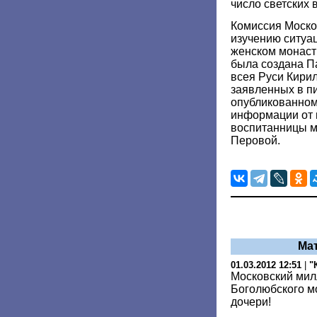
число светских
Комиссия Моско
изучению ситуа
женском монаст
была создана П
всея Руси Кири
заявленных в п
опубликованном
информации от
воспитанницы 
Перовой.
Ма
01.03.2012 12:51
|
"
Московский мил
Боголюбского м
дочери!