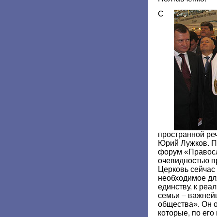
С
пространной ре
Юрий Лужков. П
форум «Правосл
очевидностью п
Церковь сейчас
необходимое дл
единству, к реа
семьи – важней
общества». Он 
которые, по его