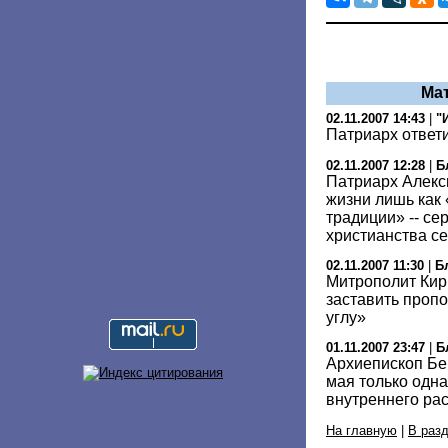
Ма
02.11.2007 14:43
|
"
Патриарх ответ
02.11.2007 12:28
|
Б
Патриарх Алекси
жизни лишь как
традиции» -- се
христианства с
02.11.2007 11:30
|
Б
Митрополит Кир
заставить проп
углу»
01.11.2007 23:47
|
Б
Архиепископ Бе
мая только одн
внутреннего ра
На главную
|
В раз