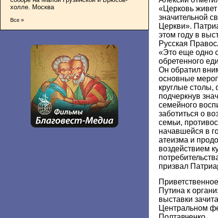
холле. Москва
«Церковь живет 
значительной св
Все »
Церкви». Патриа
этом году в выс
Русская Правос
«Это еще одно 
обретенного един
Он обратил вни
основные мероп
круглые столы, 
подчеркнув зна
семейного восп
заботиться о в
семьи, противос
начавшейся в г
атеизма и прод
воздействием ку
потребительства
призвал Патриа
Приветственное
Путина к органи
выставки зачит
Центральном фе
Полтавченко.