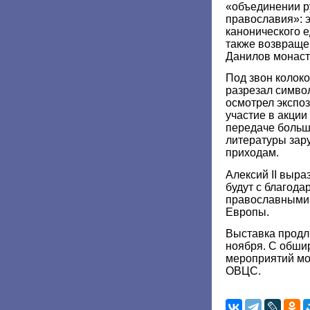
«объединении р
православия»: 
канонического 
также возвраще
Данилов монаст
Под звон колоко
разрезал символ
осмотрел экспо
участие в акции
передаче больш
литературы за
приходам.
Алексий II выраз
будут с благод
православными
Европы.
Выставка продли
ноября. С обши
мероприятий мо
ОВЦС.