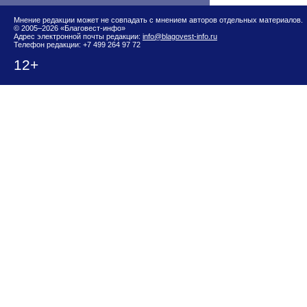
Мнение редакции может не совпадать с мнением авторов отдельных материалов.
© 2005–2026 «Благовест-инфо»
Адрес электронной почты редакции:
info@blagovest-info.ru
Телефон редакции: +7 499 264 97 72
12+