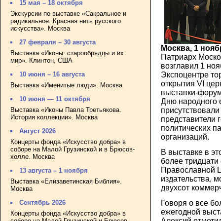
15 мая – 18 октября
Экскурсии по выставке «Сакральное и
радикальное. Красная нить русского
искусства». Москва
27 февраля – 30 августа
Москва, 1 нояб
Выставка «Иконы: старообрядцы и их
Патриарх Москов
мир». Клинтон, США
возглавил 1 ноя
Экспоцентре т
10 июня – 16 августа
открытия VI це
Выставка «Именитые люди». Москва
выставки-форум
10 июня — 11 октября
Дню народного 
присутствовали
Выставка «Иконы Павла Третьякова.
История коллекции». Москва
представители г
политических п
Август 2026
организаций.
Концерты фонда «Искусство добра» в
соборе на Малой Грузинской и в Брюсов-
В выставке в эт
холле. Москва
более тридцати
Православной Ц
13 августа – 1 ноября
издательства, м
Выставка «Елизаветинская Библия».
двухсот коммер
Москва
Сентябрь 2026
Говоря о все б
ежегодной выст
Концерты фонда «Искусство добра» в
Алексий отметил
соборе на Малой Грузинской и Брюсов-