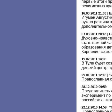
первые итоги п
религиозных кул
16.03.2011 21:03
|
Б
Игумен Августи
нужно развиват
дополнительног
03.03.2011 20:45
|
Б
Духовно-нравст
стать важной ч
образования дет
Корнилиевских 
15.02.2011 14:08
В Туле будет со
детский центр 
25.01.2011 12:18
|
"
Православная с
28.12.2010 09:59
Представитель 
эксперимент по
российских шко
22.12.2010 14:59
|
"
Православное о