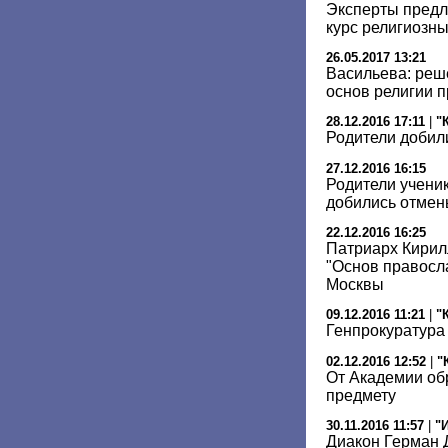
Эксперты предл
курс религиозны
26.05.2017 13:21
Васильева: реш
основ религии 
28.12.2016 17:11
|
"
Родители добил
27.12.2016 16:15
Родители учени
добились отмен
22.12.2016 16:25
Патриарх Кирил
"Основ правосл
Москвы
09.12.2016 11:21
|
"
Генпрокуратура
02.12.2016 12:52
|
"
От Академии об
предмету
30.11.2016 11:57
|
"
Диакон Герман 