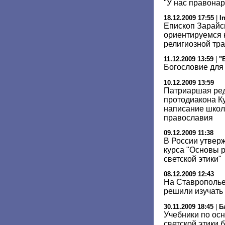
"У нас правонар
18.12.2009 17:55
|
I
Епископ Зарайс
ориентируемся 
религиозной тр
11.12.2009 13:59
|
"
Богословие для 
10.12.2009 13:59
Патриаршая ред
протодиакона К
написание школ
православия
09.12.2009 11:38
В России утвер
курса "Основы р
светской этики"
08.12.2009 12:43
На Ставрополье
решили изучать 
30.11.2009 18:45
|
Б
Учебники по осн
светской этики 