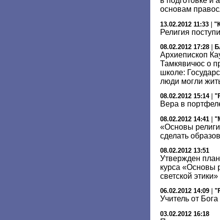
в подготовке и 
основам правос
13.02.2012 11:33
|
"
Религия поступи
08.02.2012 17:28
|
Б
Архиепископ Ка
Тамкявичюс о п
школе: Государс
люди могли жит
08.02.2012 15:14
|
"
Вера в портфел
08.02.2012 14:41
|
"
«Основы религи
сделать образо
08.02.2012 13:51
Утвержден план
курса «Основы р
светской этики»
06.02.2012 14:09
|
"
Учитель от Бога
03.02.2012 16:18