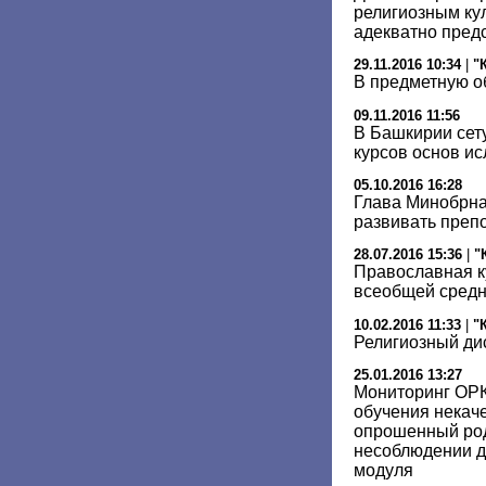
религиозным ку
адекватно пред
29.11.2016 10:34
|
"
В предметную о
09.11.2016 11:56
В Башкирии сет
курсов основ и
05.10.2016 16:28
Глава Минобрнау
развивать преп
28.07.2016 15:36
|
"
Православная к
всеобщей сред
10.02.2016 11:33
|
"
Религиозный ди
25.01.2016 13:27
Мониторинг ОРК
обучения некач
опрошенный род
несоблюдении д
модуля