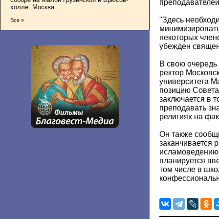
преподавателей
холле. Москва
"Здесь необходи
Все »
минимизировать
некоторых члено
убежден священ
В свою очередь 
ректор Московс
университета М
позицию Совета
заключается в т
преподавать зн
религиях на фак
Он также сообщ
заканчивается р
исламоведению,
планируется вве
том числе в шко
конфессиональ