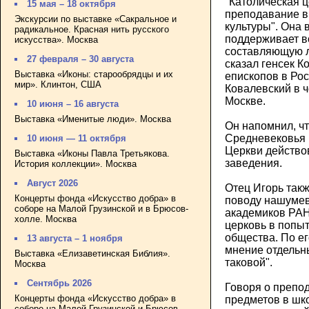
"Католическая 
15 мая – 18 октября
преподавание в
Экскурсии по выставке «Сакральное и
культуры". Она 
радикальное. Красная нить русского
поддерживает в
искусства». Москва
составляющую л
27 февраля – 30 августа
сказал генсек 
Выставка «Иконы: старообрядцы и их
епископов в Ро
мир». Клинтон, США
Ковалевский в ч
Москве.
10 июня – 16 августа
Выставка «Именитые люди». Москва
Он напомнил, чт
Средневековья 
10 июня — 11 октября
Церкви действо
Выставка «Иконы Павла Третьякова.
заведения.
История коллекции». Москва
Август 2026
Отец Игорь так
Концерты фонда «Искусство добра» в
поводу нашумев
соборе на Малой Грузинской и в Брюсов-
академиков РАН
холле. Москва
церковь в попыт
общества. По ег
13 августа – 1 ноября
мнение отдельны
Выставка «Елизаветинская Библия».
таковой".
Москва
Сентябрь 2026
Говоря о препо
Концерты фонда «Искусство добра» в
предметов в шко
соборе на Малой Грузинской и Брюсов-