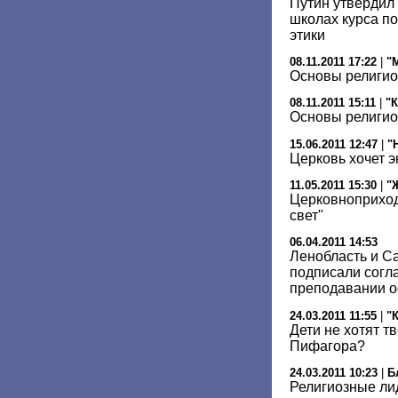
Путин утвердил
школах курса по
этики
08.11.2011 17:22
|
"
Основы религио
08.11.2011 15:11
|
"
Основы религио
15.06.2011 12:47
|
"
Церковь хочет э
11.05.2011 15:30
|
"
Церковноприход
свет"
06.04.2011 14:53
Ленобласть и С
подписали согл
преподавании о
24.03.2011 11:55
|
"
Дети не хотят т
Пифагора?
24.03.2011 10:23
|
Б
Религиозные ли