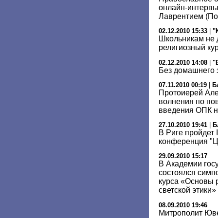
онлайн-интервь
Лаврентием (П
02.12.2010 15:33
|
"
Школьникам не 
религиозный ку
02.12.2010 14:08
|
"
Без домашнего 
07.11.2010 00:19
|
Б
Протоиерей Але
волнения по по
введения ОПК н
27.10.2010 19:41
|
Б
В Риге пройдет
конференция "Ц
29.09.2010 15:17
В Академии гос
состоялся симп
курса «Основы р
светской этики»
08.09.2010 19:46
Митрополит Юве