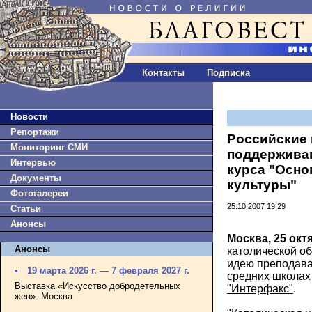
Контакты
Подписка
Новости
Репортажи
Российские 
Мониторинг СМИ
поддержива
Интервью
курса "Осн
Документы
культуры"
Фотогалереи
25.10.2007 19:29
Статьи
Анонсы
Москва, 25 окт
Анонсы
католической о
идею преподава
19 марта 2026 г. — 7 февраля 2027 г.
средних школах
Выставка «Искусство добродетельных
"Интерфакс"
.
жен». Москва