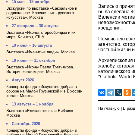
15 мая – 18 октября
Запись о приня
Экскурсии по выставке «Сакральное и
была сделана 40
радикальное. Красная нить русского
Валенсии мотив
искусства». Москва
невозможностью
27 февраля – 30 августа
крещения.
Выставка «Иконы: старообрядцы и их
мир». Клинтон, США
Помочь гею взя
агентство, кото
10 июня – 16 августа
частной жизни 
Выставка «Именитые люди». Москва
Архиепископия 
10 июня — 11 октября
жалобу, котора
Выставка «Иконы Павла Третьякова.
католического 
История коллекции». Москва
"Catholic World
Август 2026
Концерты фонда «Искусство добра» в
соборе на Малой Грузинской и в Брюсов-
холле. Москва
13 августа – 1 ноября
На главную
|
В раз
Выставка «Елизаветинская Библия».
Москва
Сентябрь 2026
Концерты фонда «Искусство добра» в
соборе на Малой Грузинской и Брюсов-