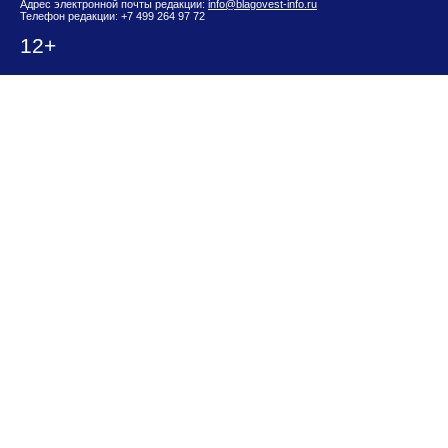
Адрес электронной почты редакции:
info@blagovest-info.ru
Телефон редакции: +7 499 264 97 72
12+