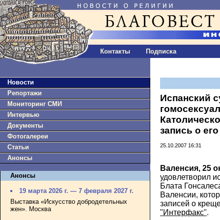
Контакты
Подписка
Новости
Репортажи
Испанский с
Мониторинг СМИ
гомосексуал
Интервью
Католическо
Документы
запись о ег
Фотогалереи
25.10.2007 16:31
Статьи
Анонсы
Валенсия, 25 о
Анонсы
удовлетворил и
Блата Гонсалеса
19 марта 2026 г. — 7 февраля 2027 г.
Валенсии, котор
Выставка «Искусство добродетельных
записей о креще
жен». Москва
"Интерфакс"
.