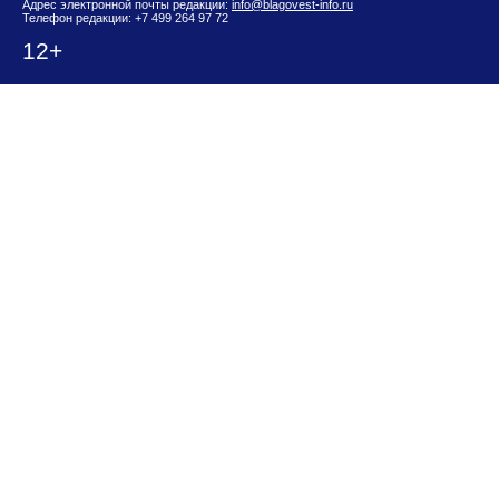
Адрес электронной почты редакции:
info@blagovest-info.ru
Телефон редакции: +7 499 264 97 72
12+