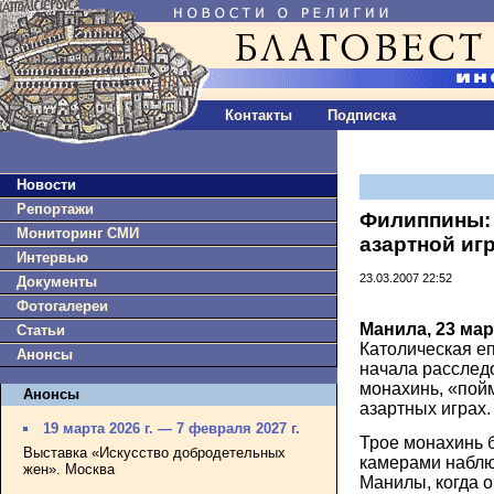
Контакты
Подписка
Новости
Репортажи
Филиппины: 
Мониторинг СМИ
азартной иг
Интервью
23.03.2007 22:52
Документы
Фотогалереи
Манила, 23 мар
Статьи
Католическая е
Анонсы
начала расслед
монахинь, «пой
Анонсы
азартных играх.
19 марта 2026 г. — 7 февраля 2027 г.
Трое монахинь 
Выставка «Искусство добродетельных
камерами наблю
жен». Москва
Манилы, когда о