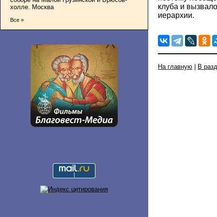
клуба и вызвал
холле. Москва
иерархии.
Все »
На главную
|
В раз