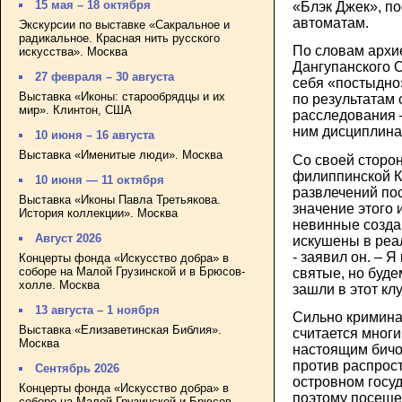
15 мая – 18 октября
«Блэк Джек», п
автоматам.
Экскурсии по выставке «Сакральное и
радикальное. Красная нить русского
По словам архи
искусства». Москва
Дангупанского 
27 февраля – 30 августа
себя «постыдно
Выставка «Иконы: старообрядцы и их
по результатам
мир». Клинтон, США
расследования 
ним дисциплин
10 июня – 16 августа
Выставка «Именитые люди». Москва
Со своей сторо
филиппинской К
10 июня — 11 октября
развлечений по
Выставка «Иконы Павла Третьякова.
значение этого 
История коллекции». Москва
невинные созда
Август 2026
искушены в реа
- заявил он. – Я
Концерты фонда «Искусство добра» в
соборе на Малой Грузинской и в Брюсов-
святые, но будем
холле. Москва
зашли в этот клу
13 августа – 1 ноября
Сильно кримина
Выставка «Елизаветинская Библия».
считается мног
Москва
настоящим бичо
против распрос
Сентябрь 2026
островном госу
Концерты фонда «Искусство добра» в
поэтому посеще
соборе на Малой Грузинской и Брюсов-