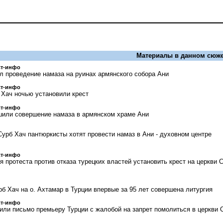
Материалы в данном сюже
ст-инфо
л проведение намаза на руинах армянского собора Ани
ст-инфо
б Хач ночью установили крест
ст-инфо
шили совершение намаза в армянском храме Ани
Сурб Хач пантюркисты хотят провести намаз в Ани - духовном центре
ст-инфо
 протеста против отказа турецких властей установить крест на церкви 
б Хач на о. Ахтамар в Турции впервые за 95 лет совершена литургия
ст-инфо
или письмо премьеру Турции с жалобой на запрет помолиться в церкви 