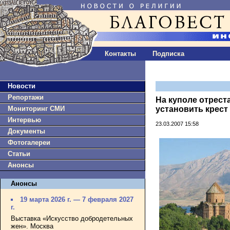
Контакты
Подписка
Новости
Репортажи
На куполе отрест
Мониторинг СМИ
установить крест
Интервью
23.03.2007 15:58
Документы
Фотогалереи
Статьи
Анонсы
Анонсы
19 марта 2026 г. — 7 февраля 2027
г.
Выставка «Искусство добродетельных
жен». Москва