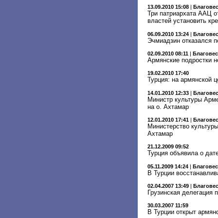
13.09.2010 15:08
|
Благове
Три патриархата ААЦ от
властей установить кре
06.09.2010 13:24
|
Благове
Эчмиадзин отказался п
02.09.2010 08:11
|
Благове
Армянские подростки н
19.02.2010 17:40
Турция: на армянской ц
14.01.2010 12:33
|
Благове
Министр культуры Арме
на о. Ахтамар
12.01.2010 17:41
|
Благове
Министерство культуры
Ахтамар
21.12.2009 09:52
Турция объявила о дат
05.11.2009 14:24
|
Благове
В Турции восстанавлив
02.04.2007 13:49
|
Благове
Грузинская делегация 
30.03.2007 11:59
В Турции открыт армян