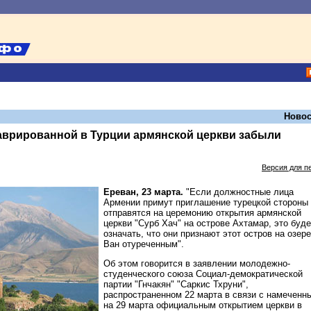
Новос
аврированной в Турции армянской церкви забыли
Версия для п
Ереван, 23 марта.
"Если должностные лица
Армении примут приглашение турецкой стороны
отправятся на церемонию открытия армянской
церкви "Сурб Хач" на острове Ахтамар, это буде
означать, что они признают этот остров на озере
Ван отуреченным".
Об этом говорится в заявлении молодежно-
студенческого союза Социал-демократической
партии "Гнчакян" "Саркис Тхруни",
распространенном 22 марта в связи с намеченн
на 29 марта официальным открытием церкви в