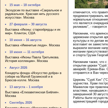
15 мая – 18 октября
Экскурсии по выставке «Сакральное и
отмечается, что прави
радикальное. Красная нить русского
продемонстрировать м
искусства». Москва
нормальные отношения. 
что является очередно
27 февраля – 30 августа
реликвию", - говорится
Выставка «Иконы: старообрядцы и их
мир». Клинтон, США
Напомним, что армянск
церемонии открытия ар
10 июня – 16 августа
культуры и по делам м
возглавит ее заместит
Выставка «Именитые люди». Москва
выразили желание напр
желании присутствоват
10 июня — 11 октября
и спорта Грузии Георги
Выставка «Иконы Павла Третьякова.
История коллекции». Москва
Напомним также, что с
открытии церкви "Сурб
Август 2026
авиарейс Ереван-Ван. 
отправятся в Ван чере
Концерты фонда «Искусство добра» в
соборе на Малой Грузинской и в
Церковь "Сурб Хач" ("
Брюсов-холле. Москва
зодчества. Храм постро
Манвелом при правлени
13 августа – 1 ноября
властями, начавшаяся 
Выставка «Елизаветинская Библия».
завершенной 30 августа
Москва
Работы были осуществл
администрацией города
Сентябрь 2026
Концерты фонда «Искусство добра» в