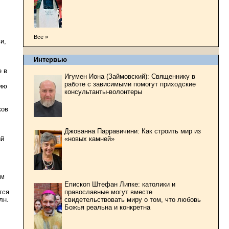
Все »
и,
Интервью
е в
Игумен Иона (Займовский): Священнику в
работе с зависимыми помогут приходские
цию
консультанты-волонтеры
ков
Джованна Парравичини: Как строить мир из
«новых камней»
ый
ом
Епископ Штефан Липке: католики и
тся
православные могут вместе
лн.
свидетельствовать миру о том, что любовь
Божья реальна и конкретна