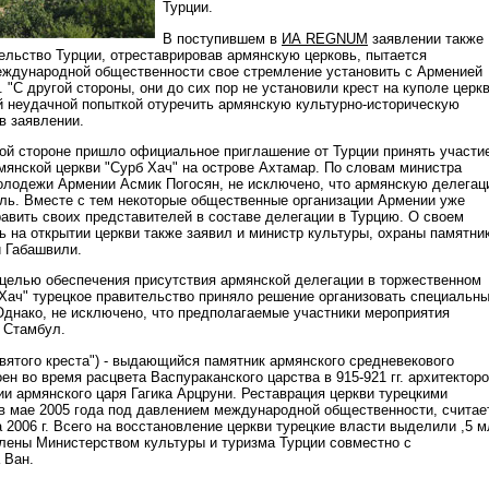
Турции.
В поступившем в
ИА REGNUM
заявлении также
тельство Турции, отреставрировав армянскую церковь, пытается
еждународной общественности свое стремление установить с Арменией
"С другой стороны, они до сих пор не установили крест на куполе церкв
й неудачной попыткой отуречить армянскую культурно-историческую
 в заявлении.
ой стороне пришло официальное приглашение от Турции принять участи
мянской церкви "Сурб Хач" на острове Ахтамар. По словам министра
олодежи Армении Асмик Погосян, не исключено, что армянскую делега
ель. Вместе с тем некоторые общественные организации Армении уже
авить своих представителей в составе делегации в Турцию. О своем
ь на открытии церкви также заявил и министр культуры, охраны памятни
й Габашвили.
 целью обеспечения присутствия армянской делегации в торжественном
 Хач" турецкое правительство приняло решение организовать специальн
Однако, не исключено, что предполагаемые участники мероприятия
з Стамбул.
Святого креста") - выдающийся памятник армянского средневекового
ен во время расцвета Васпураканского царства в 915-921 гг. архитектор
и армянского царя Гагика Арцруни. Реставрация церкви турецкими
в мае 2005 года под давлением международной общественности, считае
 2006 г. Всего на восстановление церкви турецкие власти выделили ,5 м
ены Министерством культуры и туризма Турции совместно с
 Ван.