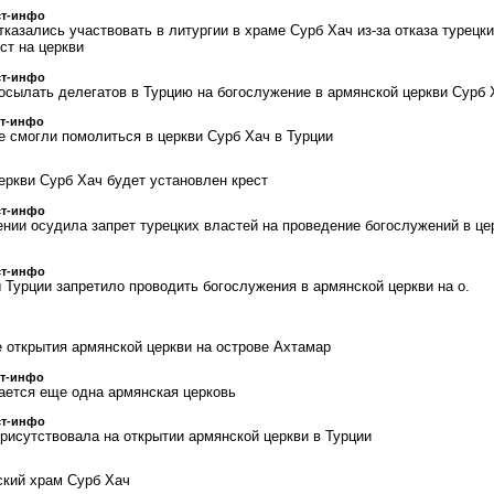
ст-инфо
казались участвовать в литургии в храме Сурб Хач из-за отказа турецк
ст на церкви
ст-инфо
осылать делегатов в Турцию на богослужение в армянской церкви Сурб 
ст-инфо
е смогли помолиться в церкви Сурб Хач в Турции
еркви Сурб Хач будет установлен крест
ст-инфо
нии осудила запрет турецких властей на проведение богослужений в це
ст-инфо
 Турции запретило проводить богослужения в армянской церкви на о.
е открытия армянской церкви на острове Ахтамар
ст-инфо
ается еще одна армянская церковь
ст-инфо
присутствовала на открытии армянской церкви в Турции
ский храм Сурб Хач