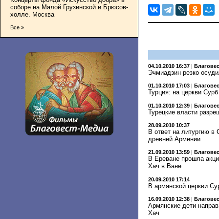
соборе на Малой Грузинской и Брюсов-
холле. Москва
Все »
04.10.2010 16:37
|
Благове
Эчмиадзин резко осуди
01.10.2010 17:03
|
Благове
Турция: на церкви Сур
01.10.2010 12:39
|
Благове
Турецкие власти разре
28.09.2010 10:37
В ответ на литургию в 
древней Армении
21.09.2010 13:59
|
Благове
В Ереване прошла акция
Хач в Ване
20.09.2010 17:14
В армянской церкви Сур
16.09.2010 12:38
|
Благове
Армянские дети направ
Хач