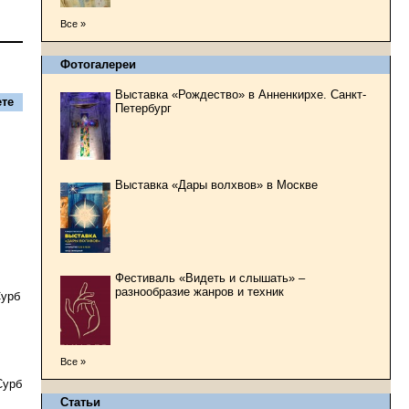
Все »
Фотогалереи
Выставка «Рождество» в Анненкирхе. Санкт-
те
Петербург
Выставка «Дары волхвов» в Москве
Фестиваль «Видеть и слышать» –
разнообразие жанров и техник
Сурб
Все »
Сурб
Статьи