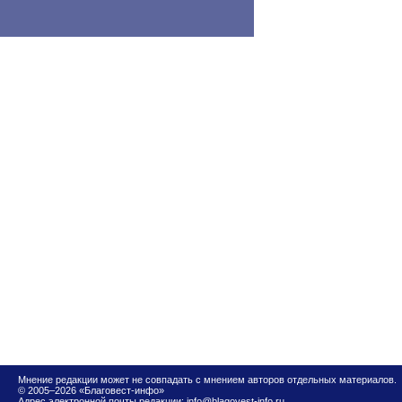
Мнение редакции может не совпадать с мнением авторов отдельных материалов.
© 2005–2026 «Благовест-инфо»
Адрес электронной почты редакции:
info@blagovest-info.ru