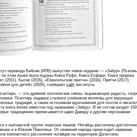
тут перевода Библии (ИПБ) выпустил новое издание — «Забур» (Псалмы
е на этом языке были изданы Книга Руфи, Книга Есфири, Книга пророка
т (2011), Бытие (2016), «Евангельские притчи» (2016), Притчи (2017),
иблия для детей» (2025), сообщает
сайт
института.
салтири, — это древние поэтические гимны, выражающие радость, скор
ловека. Псалтирь издавна служила учебником молитвы для верующих
гиозных традиций, а также источником вдохновения для поэтов и писате
та книга более известна под названием «Забур». В ее состав входят 150
торых традиционно приписывается царю Давиду и другим персонажам
тся к кыпчакской группе тюркских языков. Ногайцы расселены достаточн
вказе и в Южном Поволжье. От названия народа происходит название
она компактного расселения ногайцев на территории Дагестана,