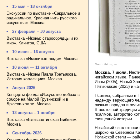
15 мая – 18 октября
Экскурсии по выставке «Сакральное и
радикальное. Красная нить русского
искусства». Москва
27 февраля – 30 августа
Выставка «Иконы: старообрядцы и их
мир». Клинтон, США
10 июня – 16 августа
Выставка «Именитые люди». Москва
Фото: ibt.org.ru
10 июня — 11 октября
Москва, 7 июля.
Инсти
Выставка «Иконы Павла Третьякова.
ногайском языке. Ране
История коллекции». Москва
Ионы (2005), Новый Заве
Пятикнижие (2023) и «Б
Август 2026
Концерты фонда «Искусство добра» в
Псалмы, собранные в П
соборе на Малой Грузинской и в
надежду верующего че
Брюсов-холле. Москва
разных народов и рели
В восточной традиции э
13 августа – 1 ноября
псалмов, авторство ко
священной истории.
Выставка «Елизаветинская Библия».
Москва
Ногайский язык относи
широко на Северном Ка
Сентябрь 2026
Ногайской степи — рай
Концерты фонда «Искусство добра» в