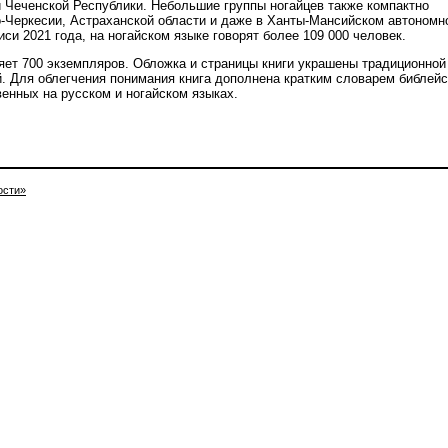
и Чеченской Республики. Небольшие группы ногайцев также компактно
-Черкесии, Астраханской области и даже в Ханты-Мансийском автономн
иси 2021 года, на ногайском языке говорят более 109 000 человек.
яет 700 экземпляров. Обложка и страницы книги украшены традиционной
. Для облегчения понимания книга дополнена кратким словарем библейс
венных на русском и ногайском языках.
ости»