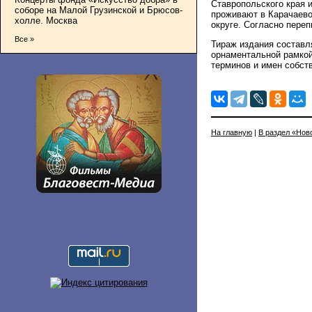
Ставропольского края 
соборе на Малой Грузинской и Брюсов-
проживают в Карачаево
холле. Москва
округе. Согласно переп
Все »
Тираж издания составл
орнаментальной рамкой
терминов и имен собст
На главную
|
В раздел «Нов