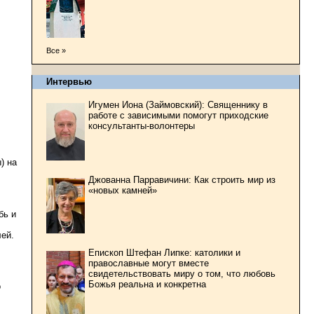
Все »
Интервью
Игумен Иона (Займовский): Священнику в
работе с зависимыми помогут приходские
консультанты-волонтеры
) на
Джованна Парравичини: Как строить мир из
«новых камней»
бь и
лей.
Епископ Штефан Липке: католики и
православные могут вместе
свидетельствовать миру о том, что любовь
Божья реальна и конкретна
о