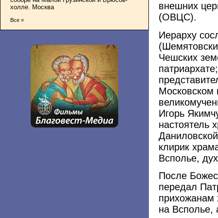
внешних цер
холле. Москва
(ОВЦС).
Все »
Иерарху сос
(Шемятовски
Чешских зем
патриархате
представите
Московском 
великомучен
Игорь Якимч
настоятель 
Даниловской
клирик храм
Всполье, ду
После Божес
передал Пат
прихожанам 
на Всполье, 