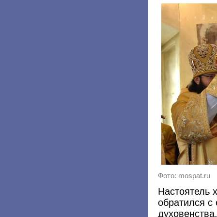
Фото: mospat.ru
Настоятель 
обратился с 
духовенства