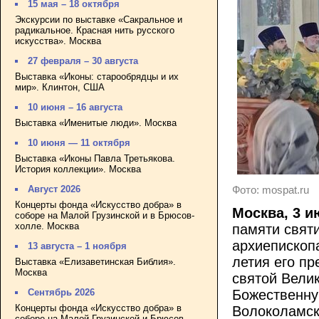
15 мая – 18 октября
Экскурсии по выставке «Сакральное и
радикальное. Красная нить русского
искусства». Москва
27 февраля – 30 августа
Выставка «Иконы: старообрядцы и их
мир». Клинтон, США
10 июня – 16 августа
Выставка «Именитые люди». Москва
10 июня — 11 октября
Выставка «Иконы Павла Третьякова.
История коллекции». Москва
Фото: mospat.ru
Август 2026
Концерты фонда «Искусство добра» в
Москва, 3 и
соборе на Малой Грузинской и в Брюсов-
холле. Москва
памяти свят
архиепископ
13 августа – 1 ноября
летия его пр
Выставка «Елизаветинская Библия».
Москва
святой Вели
Сентябрь 2026
Божественну
Концерты фонда «Искусство добра» в
Волоколамск
соборе на Малой Грузинской и Брюсов-