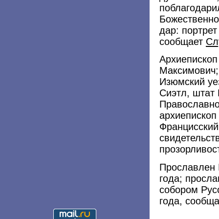
поблагодари
Божественно
дар: портрет
сообщает
Сл
Архиепископ
Максимович; 
Изюмский уе
Сиэтл, штат
Православно
архиепископ
Францисский
свидетельств
прозорливос
Прославлен 
года; просл
собором Рус
года, сообщ