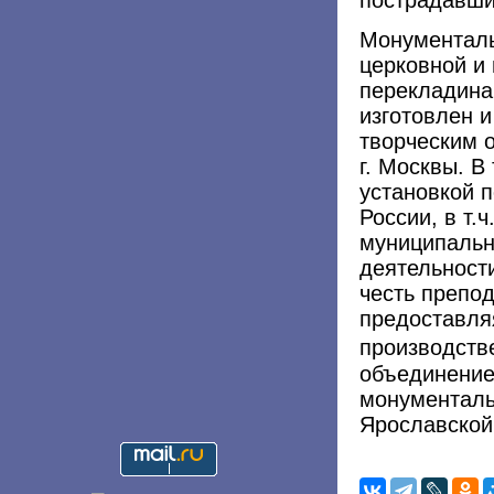
Монументаль
церковной и
перекладина 
изготовлен и
творческим 
г. Москвы. В
установкой 
России, в т.
муниципально
деятельност
честь препо
предоставля
производств
объединение
монументаль
Ярославской,