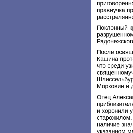
приговоренно
правнучка п
расстрелянно
Поклонный к
разрушенном
Радонежского
После освящ
Кашина прот
что среди у
священномуч
Шлиссельбур
Морковин и 
Отец Алекса
приблизител
и хоронили 
старожилом.
наличие знач
указанном м