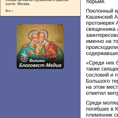
тюрьме.
холле. Москва
Поклонный к
Все »
Кашинский А
протоиерея 
священника 
заинтересов
именно на то
происходили
содержавших
«Среди них 
также свяще
сословий и 
Большого те
на этом мест
отметил мит
Среди молящ
погибших в 
племянник с