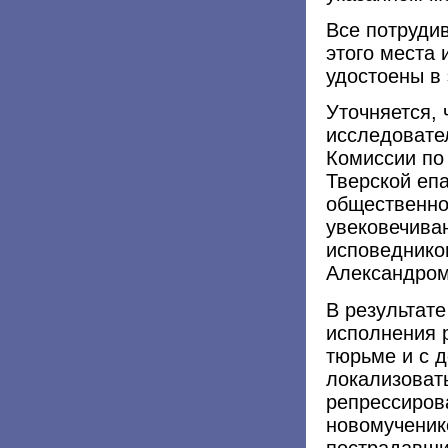
Все потруди
этого места 
удостоены в 
Уточняется, 
исследовате
Комиссии по
Тверской еп
общественно
увековечива
исповеднико
Александро
В результат
исполнения 
тюрьме и с 
локализоват
репрессиров
новомученик
пострадавши