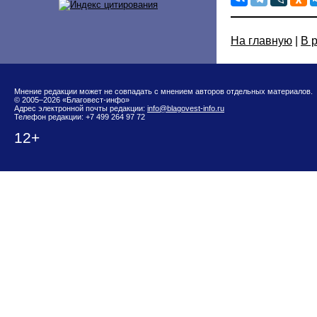
На главную
|
В 
Мнение редакции может не совпадать с мнением авторов отдельных материалов.
© 2005–2026 «Благовест-инфо»
Адрес электронной почты редакции:
info@blagovest-info.ru
Телефон редакции: +7 499 264 97 72
12+