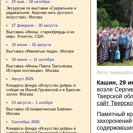
15 мая – 18 октября
Экскурсии по выставке «Сакральное и
радикальное. Красная нить русского
искусства». Москва
27 февраля – 30 августа
Выставка «Иконы: старообрядцы и их
мир». Клинтон, США
10 июня – 16 августа
Выставка «Именитые люди». Москва
10 июня — 11 октября
Выставка «Иконы Павла Третьякова.
История коллекции». Москва
Фото: tvereparhia
Август 2026
Кашин, 29 и
Концерты фонда «Искусство добра» в
возле Серги
соборе на Малой Грузинской и в Брюсов-
холле. Москва
Тверской об
сайт Тверск
13 августа – 1 ноября
Выставка «Елизаветинская Библия».
Памятный кр
Москва
захоронений
Сентябрь 2026
содержавших
Концерты фонда «Искусство добра» в
соборе на Малой Грузинской и Брюсов-