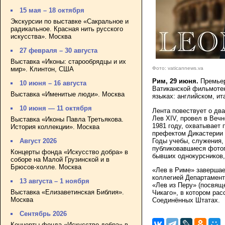
15 мая – 18 октября
Экскурсии по выставке «Сакральное и
радикальное. Красная нить русского
искусства». Москва
27 февраля – 30 августа
Выставка «Иконы: старообрядцы и их
мир». Клинтон, США
Фото: vaticannews.va
Рим, 29 июня.
Премьер
10 июня – 16 августа
Ватиканской фильмотек
Выставка «Именитые люди». Москва
языках: английском, ит
10 июня — 11 октября
Лента повествует о дв
Лев XIV, провел в Веч
Выставка «Иконы Павла Третьякова.
1981 году, охватывает 
История коллекции». Москва
префектом Дикастерии 
Годы учебы, служения,
Август 2026
публиковавшиеся фотог
Концерты фонда «Искусство добра» в
бывших однокурсников,
соборе на Малой Грузинской и в
Брюсов-холле. Москва
«Лев в Риме» завершае
коллегией Департамен
13 августа – 1 ноября
«Лев из Перу» (посвящ
Выставка «Елизаветинская Библия».
Чикаго», в котором рас
Москва
Соединённых Штатах.
Сентябрь 2026
Концерты фонда «Искусство добра» в