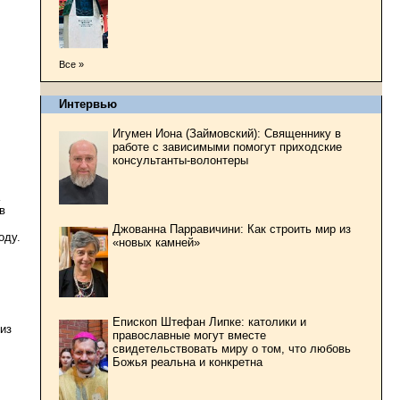
Все »
Интервью
Игумен Иона (Займовский): Священнику в
работе с зависимыми помогут приходские
консультанты-волонтеры
в
Джованна Парравичини: Как строить мир из
оду.
«новых камней»
Епископ Штефан Липке: католики и
из
православные могут вместе
свидетельствовать миру о том, что любовь
Божья реальна и конкретна