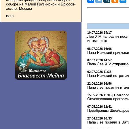
соборе на Малой Грузинской и Брюсов-
холле. Москва
Все »
10.07.2026 14:17
Лев XIV направил посл
интеллекта
08.07.2026 16:06
Папа Римский пригласи
07.07.2026 14:57
Папа Лев XIV отправил
02.07.2026 11:33
Папа Римский встретил
22.06.2026 16:56
Папа Лев посетил итал
15.05.2026 11:05
|
Благове
Опубликована программ
07.05.2026 12:41
Новобранцы Швейцарско
27.04.2026 16:33
Папа Лев принял в Ват