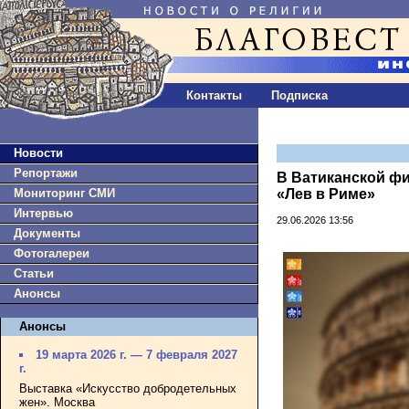
Контакты
Подписка
Новости
Репортажи
В Ватиканской ф
Мониторинг СМИ
«Лев в Риме»
Интервью
29.06.2026 13:56
Документы
Фотогалереи
Статьи
Анонсы
Анонсы
19 марта 2026 г. — 7 февраля 2027
г.
Выставка «Искусство добродетельных
жен». Москва