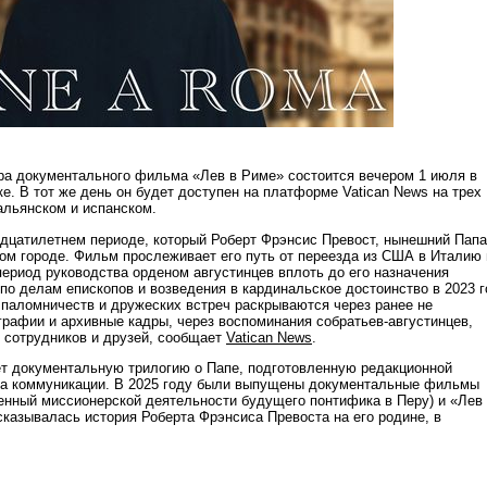
а документального фильма «Лев в Риме» состоится вечером 1 июля в
е. В тот же день он будет доступен на платформе Vatican News на трех
альянском и испанском.
адцатилетнем периоде, который Роберт Фрэнсис Превост, нынешний Папа
ном городе. Фильм прослеживает его путь от переезда из США в Италию 
период руководства орденом августинцев вплоть до его назначения
по делам епископов и возведения в кардинальское достоинство в 2023 г
 паломничеств и дружеских встреч раскрываются через ранее не
рафии и архивные кадры, через воспоминания собратьев-августинцев,
 сотрудников и друзей, сообщает
Vatican News
.
т документальную трилогию о Папе, подготовленную редакционной
та коммуникации. В 2025 году были выпущены документальные фильмы
енный миссионерской деятельности будущего понтифика в Перу) и «Лев 
сказывалась история Роберта Фрэнсиса Превоста на его родине, в