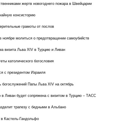
ственниками жертв новогоднего пожара в Швейцарии
чайную консисторию
ерительные грамоты от послов
в ноябре молиться о предотвращении самоубийств
а визита Льва XIV в Турцию и Ливан
теты католического богословия
ся с президентом Израиля
 богослужений Папы Льва XIV на октябрь
 в Ливан будет сопряжена с визитом в Турцию – ТАСС
азделит трапезу с бедными в Альбано
 в Кастель-Гандольфо