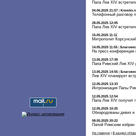
Папа Лев XIV встретил
04.06.2025 21:57
|
Kremlin.r
Телефонный разговор п
28.05.2025 12:05
Папа Лев XIV встретил
15.05.2025 11:11
Митрополит Корсунский
14.05.2025 11:55
|
Благове
На пресс-конференции 
13.05.2025 17:39
Папа Римский Лев XIV 
13.05.2025 14:55
|
Благове
Лев XIV планирует вс
12.05.2025 13:33
Интронизация Папы Рим
12.05.2025 12:54
Папа Лев XIV получит 
12.05.2025 10:25
Обнародованы девиз и 
08.05.2025 20:22
Папой Римским избран 
На главную
|
В раздел «Нов