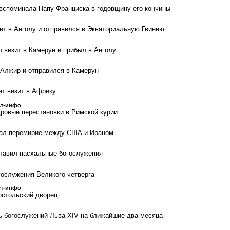
вспоминала Папу Франциска в годовщину его кончины
ит в Анголу и отправился в Экваториальную Гвинею
 визит в Камерун и прибыл в Анголу
 Алжир и отправился в Камерун
т визит в Африку
ст-инфо
ровые перестановки в Римской курии
ал перемирие между США и Ираном
лавил пасхальные богослужения
гослужения Великого четверга
ст-инфо
остольский дворец
 богослужений Льва XIV на ближайшие два месяца