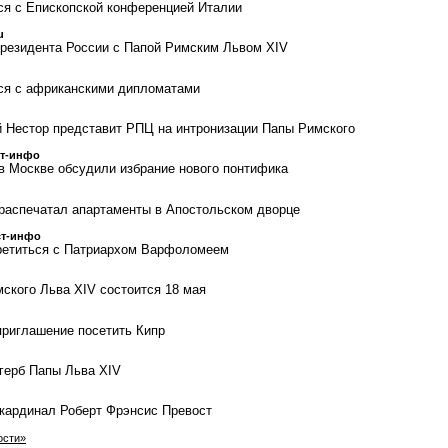
ся с Епископской конференцией Италии
u
резидента России с Папой Римским Львом XIV
ся с африканскими дипломатами
 Нестор представит РПЦ на интронизации Папы Римского
ст-инфо
в Москве обсудили избрание нового понтифика
распечатал апартаменты в Апостольском дворце
ст-инфо
третиться с Патриархом Варфоломеем
ского Льва XIV состоится 18 мая
приглашение посетить Кипр
герб Папы Льва XIV
кардинал Роберт Фрэнсис Превост
ости»