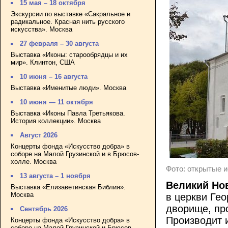
15 мая – 18 октября
Экскурсии по выставке «Сакральное и
радикальное. Красная нить русского
искусства». Москва
27 февраля – 30 августа
Выставка «Иконы: старообрядцы и их
мир». Клинтон, США
10 июня – 16 августа
Выставка «Именитые люди». Москва
10 июня — 11 октября
Выставка «Иконы Павла Третьякова.
История коллекции». Москва
Август 2026
Концерты фонда «Искусство добра» в
соборе на Малой Грузинской и в Брюсов-
холле. Москва
Фото: открытые ис
13 августа – 1 ноября
Великий Нов
Выставка «Елизаветинская Библия».
Москва
в церкви Гео
дворище, пр
Сентябрь 2026
Производит 
Концерты фонда «Искусство добра» в
соборе на Малой Грузинской и Брюсов-