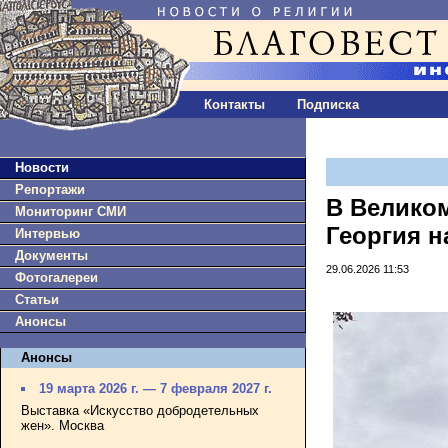
Контакты
Подписка
Новости
Репортажи
В Велико
Мониторинг СМИ
Георгия н
Интервью
Документы
29.06.2026 11:53
Фотогалереи
Статьи
Анонсы
Анонсы
19 марта 2026 г. — 7 февраля 2027 г.
Выставка «Искусство добродетельных
жен». Москва