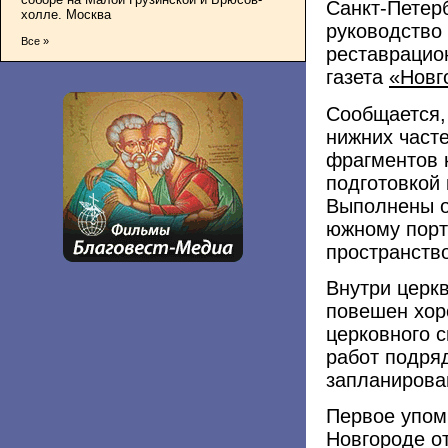
Санкт-Петерб
холле. Москва
руководство
Все »
реставрацио
газета
«Новг
Сообщается,
нижних част
фрагментов 
подготовкой 
Выполнены о
южному порт
пространство
Внутри церк
повешен хор
церковного с
работ подря
запланирован
Первое упом
Новгороде от