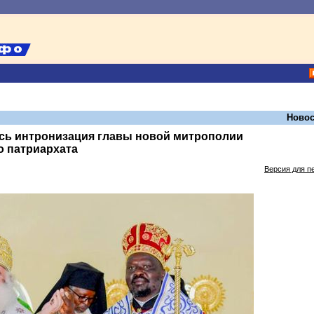
Новос
ась интронизация главы новой митрополии
о патриархата
Версия для п