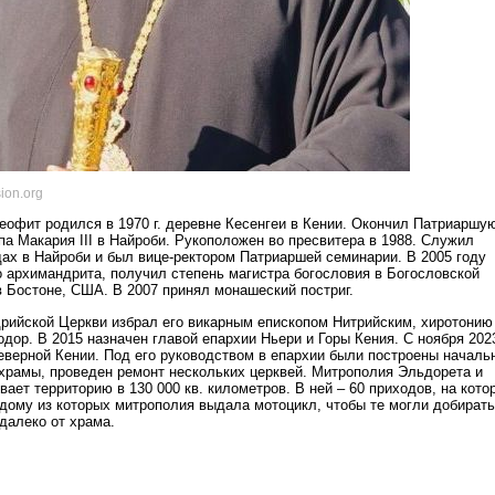
ion.org
офит родился в 1970 г. деревне Кесенгеи в Кении. Окончил Патриаршу
а Макария III в Найроби. Рукоположен во пресвитера в 1988. Служил
ах в Найроби и был вице-ректором Патриаршей семинарии. В 2005 году
о архимандрита, получил степень магистра богословия в Богословской
в Бостоне, США. В 2007 принял монашеский постриг.
рийской Церкви избрал его викарным епископом Нитрийским, хиротонию
дор. В 2015 назначен главой епархии Ньери и Горы Кения. С ноября 202
еверной Кении. Под его руководством в епархии были построены началь
 храмы, проведен ремонт нескольких церквей. Митрополия Эльдорета и
ает территорию в 130 000 кв. километров. В ней – 60 приходов, на кото
ждому из которых митрополия выдала мотоцикл, чтобы те могли добират
далеко от храма.