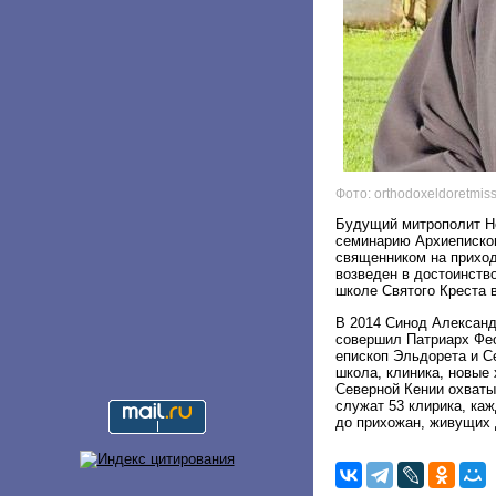
Фото: orthodoxeldoretmiss
Будущий митрополит Не
семинарию Архиепископ
священником на приход
возведен в достоинств
школе Святого Креста 
В 2014 Синод Александ
совершил Патриарх Фео
епископ Эльдорета и С
школа, клиника, новые
Северной Кении охватыв
служат 53 клирика, ка
до прихожан, живущих 