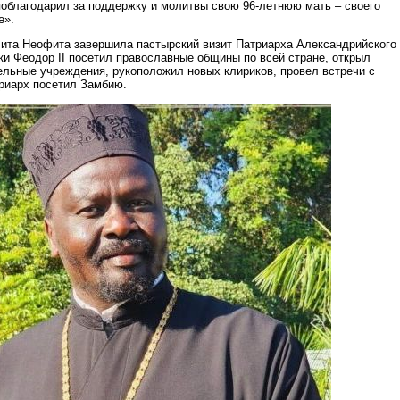
поблагодарил за поддержку и молитвы свою 96-летнюю мать – своего
е».
ита Неофита завершила пастырский визит Патриарха Александрийского
ки Феодор II посетил православные общины по всей стране, открыл
ельные учреждения, рукоположил новых клириков, провел встречи с
риарх посетил Замбию.