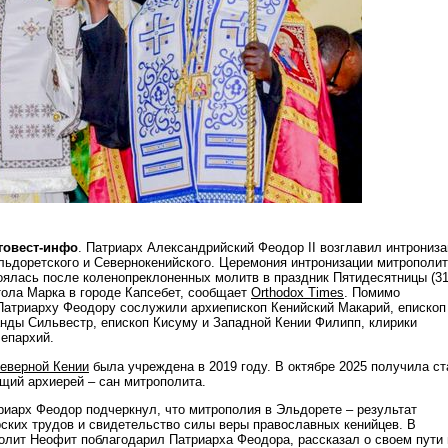
аговест-инфо
. Патриарх Александрийский Феодор II возглавил интрониз
льдоретского и Севернокенийского. Церемония интронизации митрополи
тоялась после коленопреклоненных молитв в праздник Пятидесятницы (3
стола Марка в городе Капсебет, сообщает
Orthodox Times
. Помимо
атриарху Феодору сослужили архиепископ Кенийский Макарий, епископ
нды Сильвестр, епископ Кисуму и Западной Кении Филипп, клирики
 епархий.
еверной Кении
была учреждена в 2019 году. В октябре 2025 получила ст
ящий архиерей – сан митрополита.
риарх Феодор подчеркнул, что митрополия в Эльдорете – результат
ских трудов и свидетельство силы веры православных кенийцев. В
олит Неофит поблагодарил Патриарха Феодора, рассказал о своем пути 