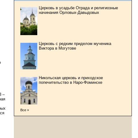
Церковь в усадьбе Отрада и религиозные
начинания Орловых-Давыдовых
Церковь с редким приделом мученика
Виктора в Могутове
ю
Никольская церковь и приходское
попечительство в Наро-Фоминске
3 –
ная
рых
Все »
ься