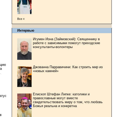
Все »
Интервью
Игумен Иона (Займовский): Священнику в
работе с зависимыми помогут приходские
консультанты-волонтеры
ацию
Джованна Парравичини: Как строить мир из
та
«новых камней»
1
Епископ Штефан Липке: католики и
атус
православные могут вместе
свидетельствовать миру о том, что любовь
Божья реальна и конкретна
в