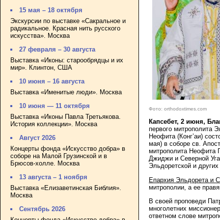
15 мая – 18 октября
Экскурсии по выставке «Сакральное и
радикальное. Красная нить русского
искусства». Москва
27 февраля – 30 августа
Выставка «Иконы: старообрядцы и их
мир». Клинтон, США
10 июня – 16 августа
Выставка «Именитые люди». Москва
10 июня — 11 октября
Фото: orthodoxtimes.com
Выставка «Иконы Павла Третьякова.
Капсебет, 2 июня, Бл
История коллекции». Москва
первого митрополита Э
Неофита (Конг’аи) сос
Август 2026
мая) в соборе св. Апо
Концерты фонда «Искусство добра» в
митрополита Неофита П
соборе на Малой Грузинской и в
Джиджи и Северной Уга
Брюсов-холле. Москва
Эльдоретской и других
13 августа – 1 ноября
Епархия Эльдорета и С
митрополии, а ее прав
Выставка «Елизаветинская Библия».
Москва
В своей проповеди Пат
многолетних миссионер
Сентябрь 2026
ответном слове митроп
Концерты фонда «Искусство добра» в