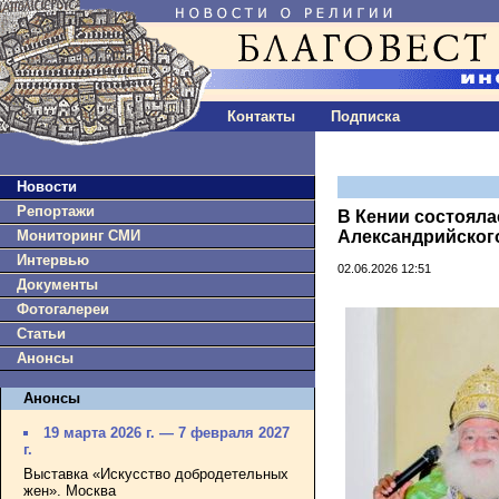
Контакты
Подписка
Новости
Репортажи
В Кении состоял
Мониторинг СМИ
Александрийског
Интервью
02.06.2026 12:51
Документы
Фотогалереи
Статьи
Анонсы
Анонсы
19 марта 2026 г. — 7 февраля 2027
г.
Выставка «Искусство добродетельных
жен». Москва