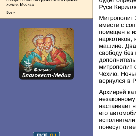
холле. Москва
Руси Кирилл
Все »
Митрополит 
вместе с со
помещен в и
наркотиков, 
машине. Два
свободу без
дополнитель
митрополит 
Чехию. Ночь
вернулся в 
Архиерей кат
незаконному
настаивает н
его автомоби
исполнители
понесут отве