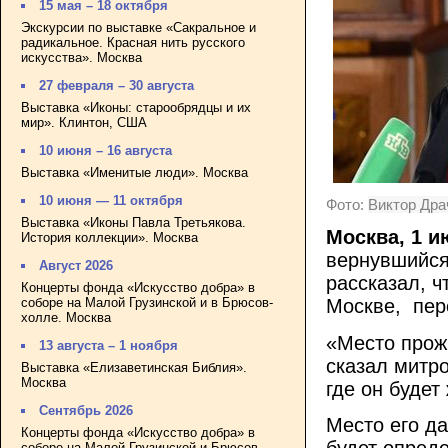
15 мая – 18 октября
Экскурсии по выставке «Сакральное и
радикальное. Красная нить русского
искусства». Москва
27 февраля – 30 августа
Выставка «Иконы: старообрядцы и их
мир». Клинтон, США
10 июня – 16 августа
Выставка «Именитые люди». Москва
10 июня — 11 октября
Фото:
Виктор Дра
Выставка «Иконы Павла Третьякова.
Москва, 1 и
История коллекции». Москва
вернувшийся
Август 2026
рассказал, ч
Концерты фонда «Искусство добра» в
соборе на Малой Грузинской и в Брюсов-
Москве, пе
холле. Москва
«Место прожи
13 августа – 1 ноября
сказал митро
Выставка «Елизаветинская Библия».
Москва
где он будет
Сентябрь 2026
Место его д
Концерты фонда «Искусство добра» в
будет опред
соборе на Малой Грузинской и Брюсов-