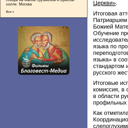
Церкви»
.
холле. Москва
Все »
Итоговая атт
Патриаршем 
Божией Мате
Обучение пр
исследовател
языка по пр
переподгото
языка» в со
стандартом 
русского жес
Итоговые ис
комиссия, в
в области ру
профильных 
Как отметил
Координацион
слепоглухим