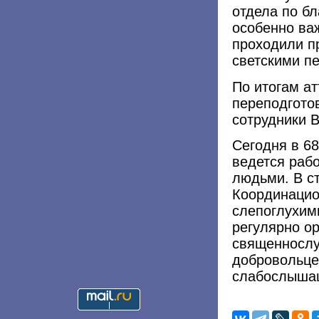
отдела по б
особенно ва
проходили п
светскими пе
По итогам а
переподгото
сотрудники 
Сегодня в 6
ведется раб
людьми. В с
Координацио
слепоглухим
регулярно ор
священнослу
добровольце
слабослыша