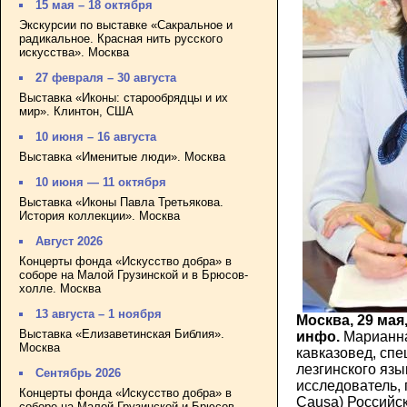
15 мая – 18 октября
Экскурсии по выставке «Сакральное и
радикальное. Красная нить русского
искусства». Москва
27 февраля – 30 августа
Выставка «Иконы: старообрядцы и их
мир». Клинтон, США
10 июня – 16 августа
Выставка «Именитые люди». Москва
10 июня — 11 октября
Выставка «Иконы Павла Третьякова.
История коллекции». Москва
Август 2026
Концерты фонда «Искусство добра» в
соборе на Малой Грузинской и в Брюсов-
холле. Москва
13 августа – 1 ноября
Москва, 29 мая
Выставка «Елизаветинская Библия».
инфо.
Марианна
Москва
кавказовед, спе
лезгинского язы
Сентябрь 2026
исследователь, 
Концерты фонда «Искусство добра» в
Causa) Российс
соборе на Малой Грузинской и Брюсов-