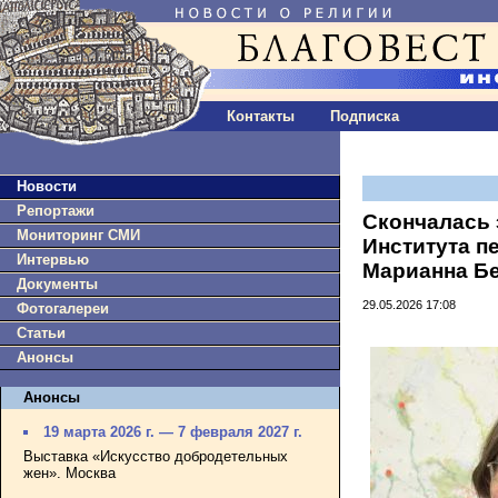
Контакты
Подписка
Новости
Репортажи
Скончалась 
Мониторинг СМИ
Института п
Интервью
Марианна Б
Документы
29.05.2026 17:08
Фотогалереи
Статьи
Анонсы
Анонсы
19 марта 2026 г. — 7 февраля 2027 г.
Выставка «Искусство добродетельных
жен». Москва