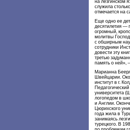
на лезгинском я
служила столько
отмечается на с
Еще одно ее де
десятилетия — 
огромный, кроп
молитвы Господ
с обширным нау
сотрудники Инс
довести эту кни
третью задуман
память о ней», 
Марианна Беерле
Швейцарии. Око
институт в г. Ко
Педагогический
университета (
логопедом в шк
и Англии. Оконч
Цюрихского уни
года жила в Тур
занимаясь лезг
турецкого. В 19
по проблемам гл