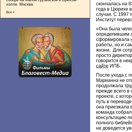
скончалась на 8
холле. Москва
года в Цюрихе в
Все »
случая. С 1997 
Институт перев
«Она была чело
определившим л
сформировала н
работы, но и с
жизни. Для сот
просто директор
говорится в нек
сайте
ИПБ.
После ухода с п
Марианна не от
продолжала труд
прежде всего в
проекте, с кото
путь в переводе
она приезжала в
команда собрал
консультацию п
полного библейс
не доведется у