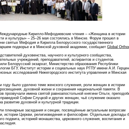
Международные Кирилло-Мефодиевские чтения – «Женщина в истории
ти и культуры» – 25–26 мая состоялись в Минске. Форум прошел в
ени святых Мефодия и Кирилла Белорусского государственного
иаршем подворье и в Минской духовной академии, сообщает
Global Ortho
дставителей духовенства, научного и культурного сообщества,
ательных учреждений, преподавателей, аспирантов и студентов.
или Белорусский экзархат, Министерство образования Республики
логии БГУ, Институт истории и социальных наук РГПУ имени А.И. Герцен
иозных исследований Нижегородского института управления и Минская
м году было уделено теме женского служения, роли женщин в истории
просвещения, духовной жизни и сохранения национальной памяти. В
ов прозвучали имена святой равноапостольной княгини Ольги, преподоб
праведной Софии Слуцкой и других женщин, чьё служение оказало
а развитие духовной и культурной традиции.
ли пленарные заседания и секции, посвящённые актуальным вопросам
ки, истории Церкви, религиоведения и философии. Отдельные доклады 
го подвига, историей монашества, церковного служения, воспитания и
наследия.