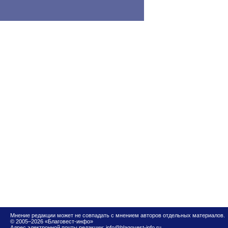
Мнение редакции может не совпадать с мнением авторов отдельных материалов.
© 2005–2026 «Благовест-инфо»
Адрес электронной почты редакции:
info@blagovest-info.ru