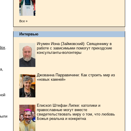
Все »
Интервью
Игумен Иона (Займовский): Священнику в
dox
.
работе с зависимыми помогут приходские
консультанты-волонтеры
а,
Джованна Парравичини: Как строить мир из
«новых камней»
ной
Епископ Штефан Липке: католики и
православные могут вместе
свидетельствовать миру о том, что любовь
были
Божья реальна и конкретна