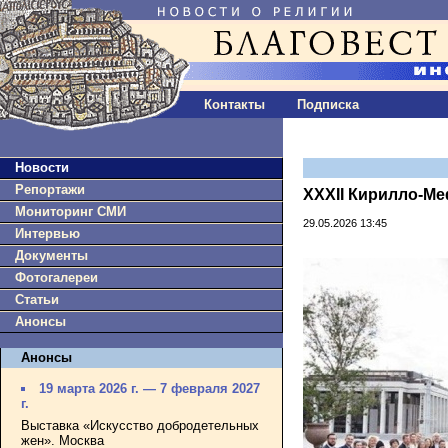
Контакты
Подписка
Новости
Репортажи
XXXII Кирилло-Ме
Мониторинг СМИ
29.05.2026 13:45
Интервью
Документы
Фотогалереи
Статьи
Анонсы
Анонсы
19 марта 2026 г. — 7 февраля 2027
г.
Выставка «Искусство добродетельных
жен». Москва