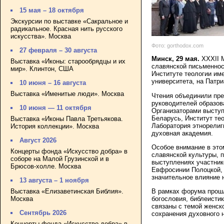
15 мая – 18 октября
Экскурсии по выставке «Сакральное и
радикальное. Красная нить русского
искусства». Москва
Фото: gorthodox.com
27 февраля – 30 августа
Минск, 29 мая.
XXXII 
Выставка «Иконы: старообрядцы и их
славянской письменнос
мир». Клинтон, США
Институте теологии им
университета, на Патр
10 июня – 16 августа
Выставка «Именитые люди». Москва
Чтения объединили пре
руководителей образов
10 июня — 11 октября
Организаторами выступ
Беларусь, Институт тео
Выставка «Иконы Павла Третьякова.
Лаборатория этнорелиг
История коллекции». Москва
духовная академия.
Август 2026
Особое внимание в это
Концерты фонда «Искусство добра» в
славянской культуры, 
соборе на Малой Грузинской и в
выступлениях участник
Брюсов-холле. Москва
Евфросинии Полоцкой, 
значительное влияние н
13 августа – 1 ноября
Выставка «Елизаветинская Библия».
В рамках форума прош
Москва
богословия, библеисти
связаны с темой женско
Сентябрь 2026
сохранения духовного 
Концерты фонда «Искусство добра» в