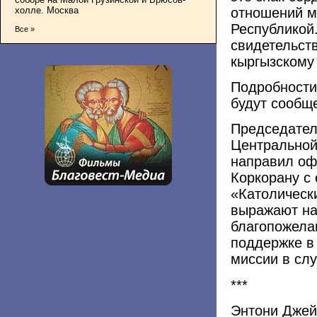
отношений м
холле. Москва
Республикой
Все »
свидетельст
кыргызскому
Подробности
будут сообщ
Председател
Центральной
направил оф
Коркорану с
«Католическ
выражают на
благопожелан
поддержке в 
миссии в сл
***
Энтони Джей