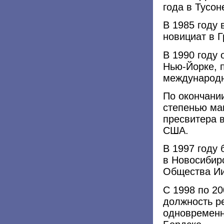
года в Тусон
В 1985 году
новициат в Г
В 1990 году 
Нью-Йорке, п
международн
По окончани
степенью ма
пресвитера 
США.
В 1997 году
в Новосибир
Общества Ии
С 1998 по 20
должность р
одновременн