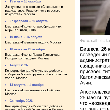
15 мая – 18 октября
Экскурсии по выставке «Сакральное и
радикальное. Красная нить русского
искусства». Москва
27 февраля – 30 августа
Выставка «Иконы: старообрядцы и их
мир». Клинтон, США
10 июня – 16 августа
Фото: catholic-k
Выставка «Именитые люди». Москва
Бишкек, 26 
10 июня — 11 октября
возведении в
Выставка «Иконы Павла Третьякова.
История коллекции». Москва
администрат
священника-
Август 2026
Концерты фонда «Искусство добра» в
присвоен ти
соборе на Малой Грузинской и в Брюсов-
Католическа
холле. Москва
Азии
.
13 августа – 1 ноября
Выставка «Елизаветинская Библия».
Апостольска
Москва
25 мая выпу
Сентябрь 2026
что «возведе
Концерты фонда «Искусство добра» в
это знак се
соборе на Малой Грузинской и Брюсов-