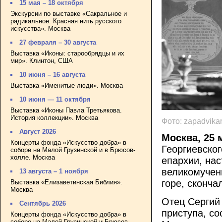
15 мая – 18 октября
Экскурсии по выставке «Сакральное и
радикальное. Красная нить русского
искусства». Москва
27 февраля – 30 августа
Выставка «Иконы: старообрядцы и их
мир». Клинтон, США
10 июня – 16 августа
Выставка «Именитые люди». Москва
10 июня — 11 октября
Выставка «Иконы Павла Третьякова.
История коллекции». Москва
Фото: zapadvikar
Август 2026
Москва, 25 
Концерты фонда «Искусство добра» в
Георгиевског
соборе на Малой Грузинской и в Брюсов-
холле. Москва
епархии, нас
великомучен
13 августа – 1 ноября
горе, сконча
Выставка «Елизаветинская Библия».
Москва
Отец Сергий 
Сентябрь 2026
приступа, с
Концерты фонда «Искусство добра» в
соборе на Малой Грузинской и Брюсов-