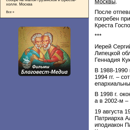
Москвы
.
холле. Москва
После отпев
Все »
погребен пр
Креста Госп
***
Иерей Серги
Липецкой обл
Геннадия Кук
В 1988-1990 
1994 гг. – с
епархиальны
В 1998 г. о
а в 2002-м 
19 августа 1
Патриарха Ал
иподиакон Па