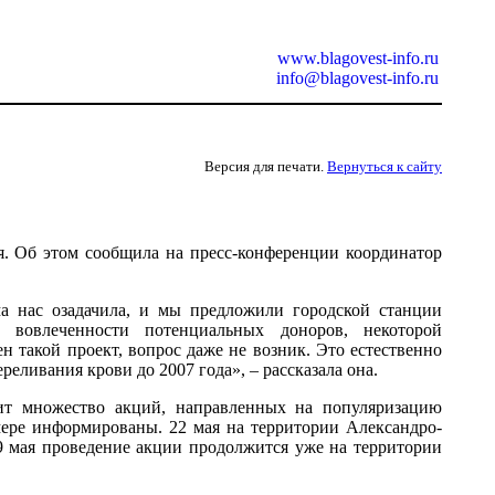
www.blagovest-info.ru
info@blagovest-info.ru
Версия для печати.
Вернуться к сайту
я. Об этом сообщила на пресс-конференции координатор
а нас озадачила, и мы предложили городской станции
 вовлеченности потенциальных доноров, некоторой
ен такой проект, вопрос даже не возник. Это естественно
еливания крови до 2007 года», – рассказала она.
дит множество акций, направленных на популяризацию
мере информированы. 22 мая на территории Александро-
29 мая проведение акции продолжится уже на территории