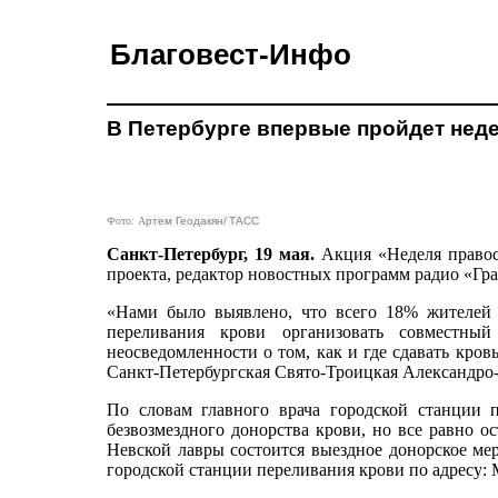
Благовест-Инфо
В Петербурге впервые пройдет нед
Фото: А
ртем Геодакян/ ТАСС
Санкт-Петербург, 19 мая.
Акция «Неделя правосл
проекта, редактор новостных программ радио «Гр
«Нами было выявлено, что всего 18% жителей 
переливания крови организовать совместный
неосведомленности о том, как и где сдавать кров
Санкт-Петербургская Свято-Троицкая Александро-Не
По словам главного врача городской станции 
безвозмездного донорства крови, но все равно 
Невской лавры состоится выездное донорское мер
городской станции переливания крови по адресу: 