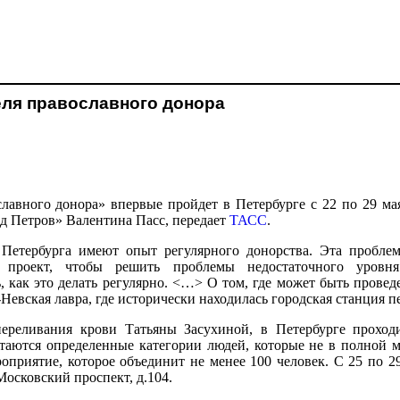
еля православного донора
авного донора» впервые пройдет в Петербурге с 22 по 29 ма
ад Петров» Валентина Пасс, передает
ТАСС
.
Петербурга имеют опыт регулярного донорства. Эта проблем
 проект, чтобы решить проблемы недостаточного уровня
ь, как это делать регулярно. <…> О том, где может быть провед
вская лавра, где исторически находилась городская станция пер
переливания крови Татьяны Засухиной, в Петербурге прохо
остаются определенные категории людей, которые не в полной 
оприятие, которое объединит не менее 100 человек. С 25 по 
Московский проспект, д.104.