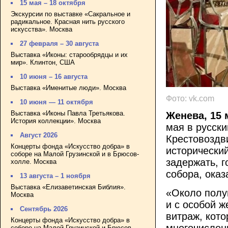
15 мая – 18 октября
Экскурсии по выставке «Сакральное и
радикальное. Красная нить русского
искусства». Москва
27 февраля – 30 августа
Выставка «Иконы: старообрядцы и их
мир». Клинтон, США
10 июня – 16 августа
Выставка «Именитые люди». Москва
Фото: vk.com
10 июня — 11 октября
Выставка «Иконы Павла Третьякова.
Женева, 15 
История коллекции». Москва
мая в русск
Август 2026
Крестовоздв
Концерты фонда «Искусство добра» в
исторически
соборе на Малой Грузинской и в Брюсов-
задержать, г
холле. Москва
собора, ока
13 августа – 1 ноября
Выставка «Елизаветинская Библия».
«Около полу
Москва
и с особой ж
Сентябрь 2026
витраж, кото
Концерты фонда «Искусство добра» в
многочислен
соборе на Малой Грузинской и Брюсов-