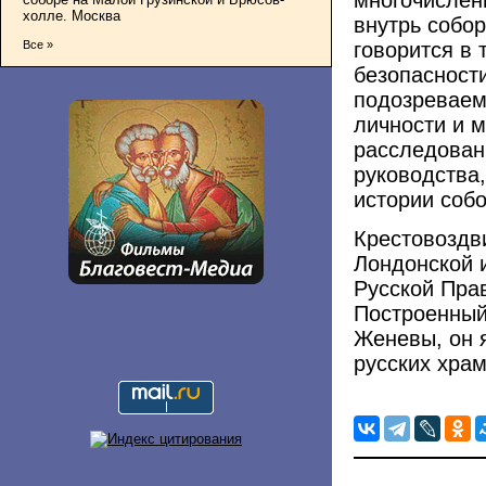
холле. Москва
внутрь собор
говорится в 
Все »
безопасност
подозреваем
личности и 
расследован
руководства,
истории собо
Крестовоздв
Лондонской 
Русской Пра
Построенный
Женевы, он 
русских хра