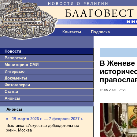
Контакты
Подписка
Новости
Репортажи
В Женеве
Мониторинг СМИ
историчес
Интервью
Документы
правосла
Фотогалереи
15.05.2026 17:58
Статьи
Анонсы
Анонсы
19 марта 2026 г. — 7 февраля 2027 г.
Выставка «Искусство добродетельных
жен». Москва