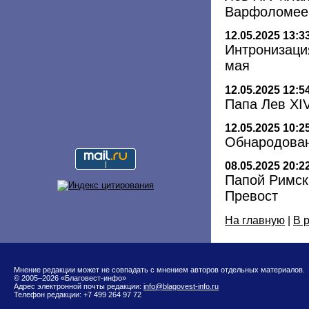
Варфоломе
12.05.2025 13:3
Интронизаци
мая
12.05.2025 12:5
Папа Лев XI
12.05.2025 10:2
Обнародован
08.05.2025 20:2
Папой Римск
Превост
На главную
|
В 
Мнение редакции может не совпадать с мнением авторов отдельных материалов.
© 2005–2026 «Благовест-инфо»
Адрес электронной почты редакции:
info@blagovest-info.ru
Телефон редакции: +7 499 264 97 72