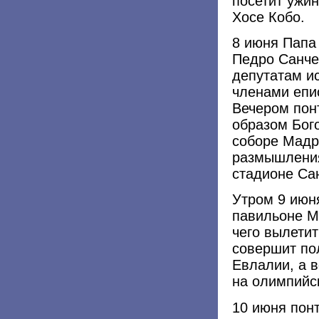
посетит ужи
Хосе Кобо.
8 июня Папа
Педро Санче
депутатам ис
членами епи
Вечером пон
образом Бог
соборе Мадр
размышления
стадионе Са
Утром 9 июня
павильоне М
чего вылетит
совершит по
Евлалии, а 
на олимпийс
10 июня пон