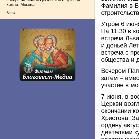
Фамилия в Б
холле. Москва
строительств
Все »
Утром 6 июн
На 11.30 в 
встреча Льв
и доньей Лет
встреча с пр
общества и 
Вечером Пап
затем – вме
участие в м
7 июня, в во
Церкви возг
окончании ко
Христова. За
ордену авгу
деятелями ку