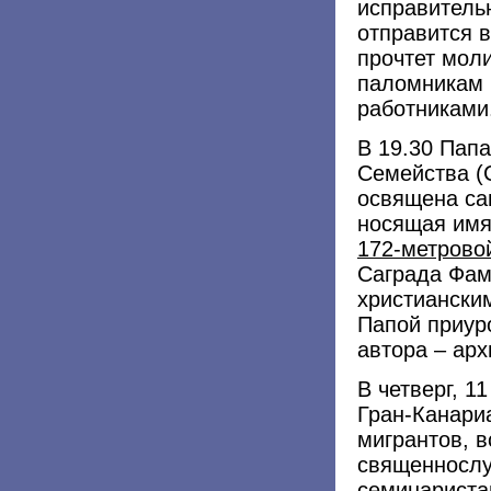
исправительн
отправится в
прочтет моли
паломникам 
работниками
В 19.30 Пап
Семейства (С
освящена са
носящая имя
172-метрово
Саграда Фам
христиански
Папой приуро
автора – арх
В четверг, 1
Гран-Канариа
мигрантов, в
священносл
семинариста