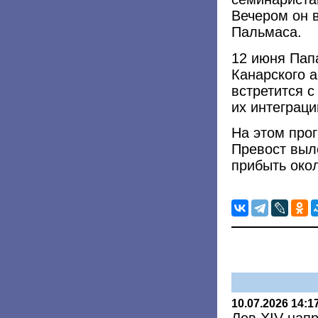
Вечером он в
Пальмаса.
12 июня Папа
Канарского а
встретится с
их интеграци
На этом прог
Превост выле
прибыть око
10.07.2026 14:1