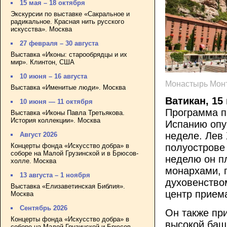
15 мая – 18 октября
Экскурсии по выставке «Сакральное и
радикальное. Красная нить русского
искусства». Москва
27 февраля – 30 августа
Выставка «Иконы: старообрядцы и их
мир». Клинтон, США
10 июня – 16 августа
Монастырь Монт
Выставка «Именитые люди». Москва
Ватикан, 15
10 июня — 11 октября
Программа п
Выставка «Иконы Павла Третьякова.
История коллекции». Москва
Испанию опу
неделе. Лев
Август 2026
Концерты фонда «Искусство добра» в
полуострове 
соборе на Малой Грузинской и в Брюсов-
неделю он п
холле. Москва
монархами, 
13 августа – 1 ноября
духовенством
Выставка «Елизаветинская Библия».
центр прием
Москва
Сентябрь 2026
Он также пр
Концерты фонда «Искусство добра» в
высокой баш
соборе на Малой Грузинской и Брюсов-