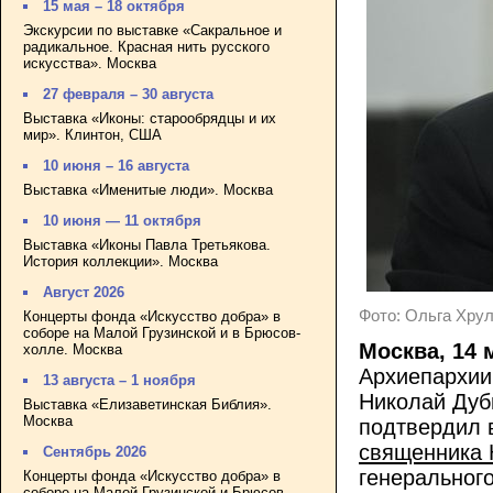
15 мая – 18 октября
Экскурсии по выставке «Сакральное и
радикальное. Красная нить русского
искусства». Москва
27 февраля – 30 августа
Выставка «Иконы: старообрядцы и их
мир». Клинтон, США
10 июня – 16 августа
Выставка «Именитые люди». Москва
10 июня — 11 октября
Выставка «Иконы Павла Третьякова.
История коллекции». Москва
Август 2026
Фото: Ольга Хрул
Концерты фонда «Искусство добра» в
соборе на Малой Грузинской и в Брюсов-
Москва, 14 
холле. Москва
Архиепархии
13 августа – 1 ноября
Николай Дуб
Выставка «Елизаветинская Библия».
Москва
подтвердил 
священника 
Сентябрь 2026
генеральног
Концерты фонда «Искусство добра» в
соборе на Малой Грузинской и Брюсов-