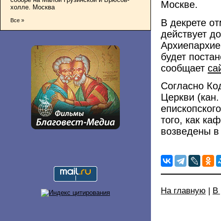
Москве.
холле. Москва
В декрете о
Все »
действует д
Архиепархие
будет поста
сообщает
са
Согласно Ко
Церкви (кан.
епископског
того, как ка
возведены в
На главную
|
В