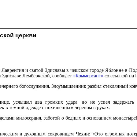
еской церкви
 Лаврентия и святой Здиславы в чешском городе Яблонне-в-Подь
ой Здиславе Лемберкской, сообщает
«Коммерсант»
со ссылкой на 
ечернего богослужения. Злоумышленник разбил стеклянный ковчег
ице, услышал два громких удара, но не успел задержать 
ек в темной одежде с похищенным черепом в руках.
ь делами милосердия, заботой о бедных и основанием монастыре
ическим и духовным сокровищем Чехии: «Это огромная потер