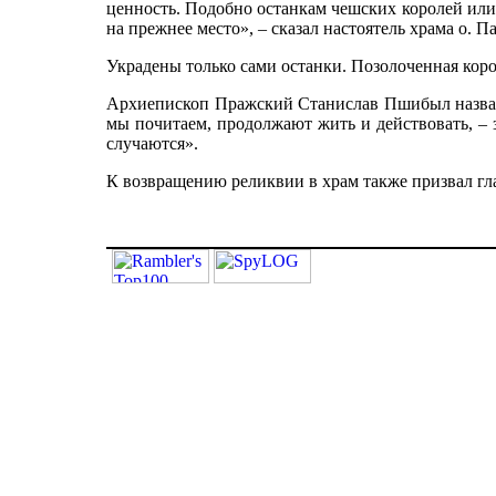
ценность. Подобно останкам чешских королей или
на прежнее место», – сказал настоятель храма о. 
Украдены только сами останки. Позолоченная корон
Архиепископ Пражский Станислав Пшибыл назвал к
мы почитаем, продолжают жить и действовать, – з
случаются».
К возвращению реликвии в храм также призвал г