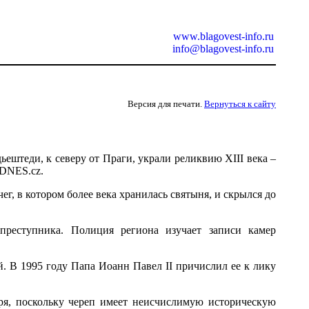
www.blagovest-info.ru
info@blagovest-info.ru
Версия для печати.
Вернуться к сайту
ештеди, к северу от Праги, украли реликвию XIII века –
iDNES.cz.
, в котором более века хранилась святыня, и скрылся до
преступника. Полиция региона изучает записи камер
й. В 1995 году Папа Иоанн Павел II причислил ее к лику
я, поскольку череп имеет неисчислимую историческую