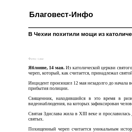
Благовест-Инфо
В Чехии похитили мощи из католич
Фото: t.me
Яблонне, 14 мая.
Из католической церкви святого
череп, который, как считается, принадлежал свят
Инцидент произошел 12 мая незадолго до начала в
прибытия полиции.
Священник, находившийся в это время в ризн
видеонаблюдения, на которых зафиксирован челов
Святая Здислава жила в XIII веке и прославилас
святых.
Похищенный череп считается уникальным истор