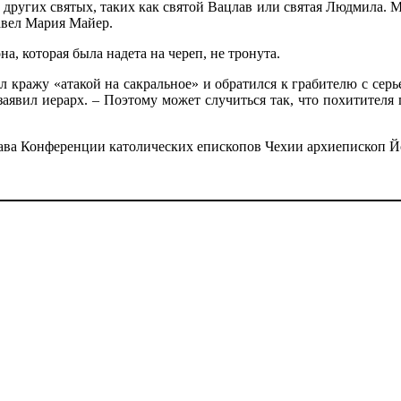
 других святых, таких как святой Вацлав или святая Людмила. 
Павел Мария Майер.
а, которая была надета на череп, не тронута.
ражу «атакой на сакральное» и обратился к грабителю с серь
аявил иерарх. – Поэтому может случиться так, что похитителя п
лава Конференции католических епископов Чехии архиепископ Й