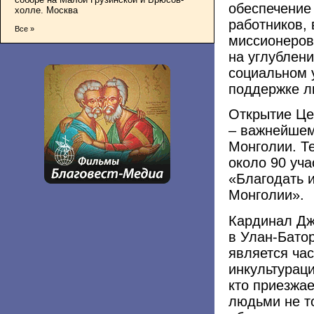
обеспечение
холле. Москва
работников,
Все »
миссионеров
на углублени
социальном у
поддержке л
Открытие Це
– важнейшем
Монголии. Т
около 90 уча
«Благодать 
Монголии».
Кардинал Дж
в Улан-Батор
является ча
инкультураци
кто приезжае
людьми не то