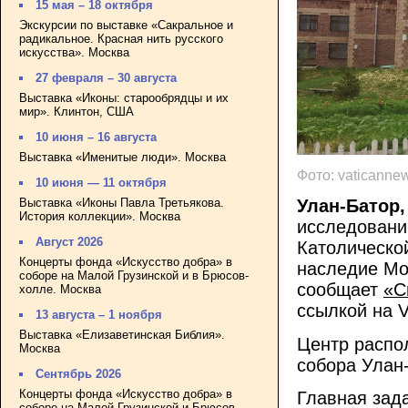
15 мая – 18 октября
Экскурсии по выставке «Сакральное и
радикальное. Красная нить русского
искусства». Москва
27 февраля – 30 августа
Выставка «Иконы: старообрядцы и их
мир». Клинтон, США
10 июня – 16 августа
Выставка «Именитые люди». Москва
Фото: vaticanne
10 июня — 11 октября
Выставка «Иконы Павла Третьякова.
Улан-Батор,
История коллекции». Москва
исследовани
Август 2026
Католическо
Концерты фонда «Искусство добра» в
наследие Мо
соборе на Малой Грузинской и в Брюсов-
сообщает
«С
холле. Москва
ссылкой на V
13 августа – 1 ноября
Выставка «Елизаветинская Библия».
Центр распо
Москва
собора Улан
Сентябрь 2026
Концерты фонда «Искусство добра» в
Главная зада
соборе на Малой Грузинской и Брюсов-