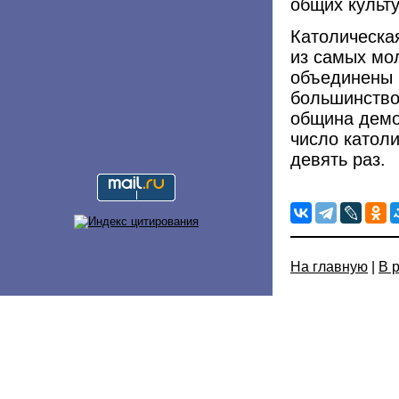
общих культ
Католическа
из самых мо
объединены в
большинство
община демо
число католи
девять раз.
На главную
|
В 