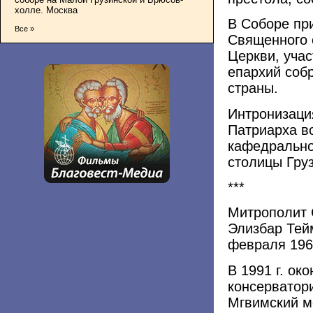
холле. Москва
В Соборе пр
Все »
Священного 
Церкви, учас
епархий собр
страны.
Интронизаци
Патриарха вс
кафедрально
столицы Гру
***
Митрополит 
Элизбар Тей
февраля 1969
В 1991 г. ок
консерватор
Мгвимский мо