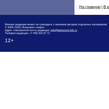
На главную
|
В 
Мнение редакции может не совпадать с мнением авторов отдельных материалов.
© 2005–2026 «Благовест-инфо»
Адрес электронной почты редакции:
info@blagovest-info.ru
Телефон редакции: +7 499 264 97 72
12+