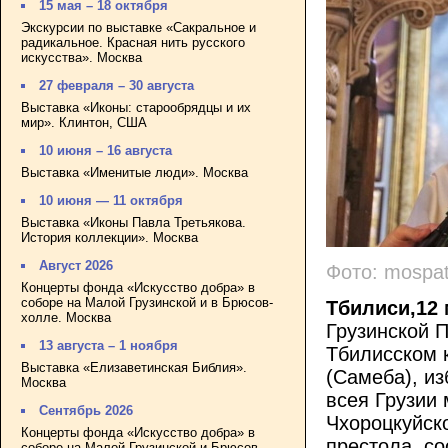
15 мая – 18 октября
Экскурсии по выставке «Сакральное и
радикальное. Красная нить русского
искусства». Москва
27 февраля – 30 августа
Выставка «Иконы: старообрядцы и их
мир». Клинтон, США
10 июня – 16 августа
Выставка «Именитые люди». Москва
10 июня — 11 октября
Выставка «Иконы Павла Третьякова.
История коллекции». Москва
Август 2026
Фото: mospat
Концерты фонда «Искусство добра» в
соборе на Малой Грузинской и в Брюсов-
Тбилиси,12 
холле. Москва
Грузинской 
13 августа – 1 ноября
Тбилисском 
Выставка «Елизаветинская Библия».
(Самеба), и
Москва
всея Грузии 
Сентябрь 2026
Чхороцкуйск
Концерты фонда «Искусство добра» в
престола, с
соборе на Малой Грузинской и Брюсов-