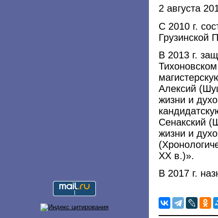
2 августа 20
С 2010 г. со
Грузинской 
В 2013 г. за
Тихоновском
магистерску
Алексий (Шуш
жизни и духо
кандидатску
Сенакский (Ш
жизни и дух
(Хронологиче
XX в.)».
В 2017 г. н