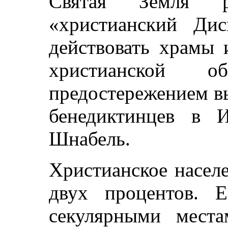
Святая Земля р
«христианский Дис
действовать храмы 
христианской
предостережением в
бенедиктинцев в 
Шнабель.
Христианское насел
двух процентов. 
секулярными мест