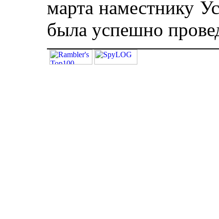
марта наместнику У
была успешно провед