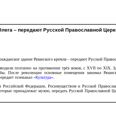
 Олега – передают Русской Православной Цер
ражданское здание Рязанского кремля – передают Русской Право
водили поэтапно на протяжении трёх веков, с XVII по XIX. З
жбы. После революции основные помещения занимал Рязанск
ередает телеканал
«Культура»
.
 Российской Федерации, Росимуществом и Русской Правосла
оторые принадлежат музею, передать Русской Православной Цер