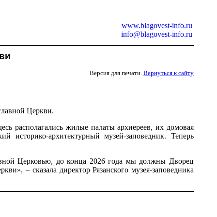
www.blagovest-info.ru
info@blagovest-info.ru
кви
Версия для печати.
Вернуться к сайту
славной Церкви.
десь располагались жилые палаты архиереев, их домовая
ий историко-архитектурный музей-заповедник. Теперь
вной Церковью, до конца 2026 года мы должны Дворец
кви», – сказала директор Рязанского музея-заповедника