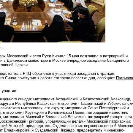
a.ru
рх Московский и всея Руси Кирилл 15 мая возглавил в патриаршей и
и в Даниловом монастыре в Москве очередное заседание Священного
славной Церкви.
редстоятель РПЦ обратился к участникам заседания с кратким
его Синод приступил к работе согласно повестке дня, сообщает
Патриар
 участие:
ященного синода: митрополит Астанайский и Казахстанский Александр,
округа в Республике Казахстан; митрополит Ташкентский и Узбекистанск
азиатского митрополичьего округа; митрополит Санкт-Петербургский и
 митрополит Крутицкий и Коломенский Павел, патриарший наместник
; митрополит Минский и Заславский Вениамин, патриарший экзарх всея
Воскресенский Григорий, управляющий делами Московской патриархии;
кий Антоний, председатель Отдела внешних церковных связей Московс
ит Владимирский и Суздальский Никандр, председатель Финансово-