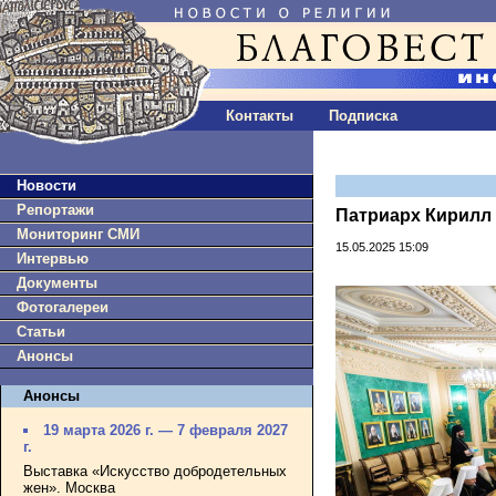
Контакты
Подписка
Новости
Репортажи
Патриарх Кирилл
Мониторинг СМИ
15.05.2025 15:09
Интервью
Документы
Фотогалереи
Статьи
Анонсы
Анонсы
19 марта 2026 г. — 7 февраля 2027
г.
Выставка «Искусство добродетельных
жен». Москва