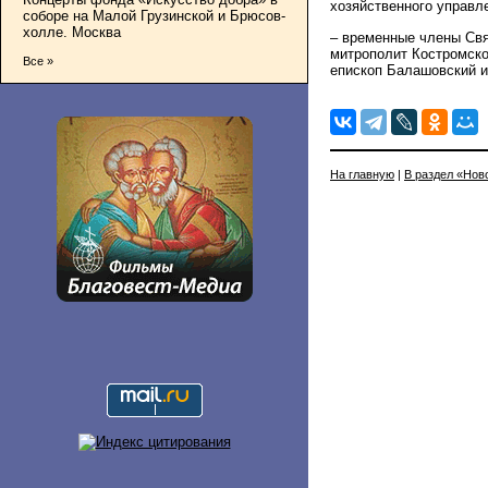
хозяйственного управл
соборе на Малой Грузинской и Брюсов-
холле. Москва
– временные члены Свя
митрополит Костромско
Все »
епископ Балашовский и
На главную
|
В раздел «Нов