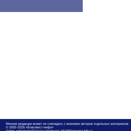
Мнение редакции может не совпадать с мнением авторов отдельных материалов.
© 2005–2026 «Благовест-инфо»
Адрес электронной почты редакции:
info@blagovest-info.ru