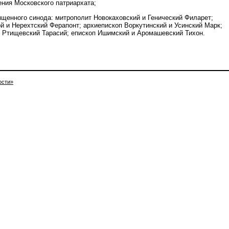
ения Московского патриархата;
щенного синода: митрополит Новокаховский и Генический Филарет;
й и Нерехтский Ферапонт; архиепископ Воркутинский и Усинский Марк;
 Ртищевский Тарасий; епископ Ишимский и Аромашевский Тихон.
ости»