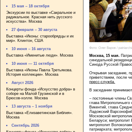
15 мая – 18 октября
Экскурсии по выставке «Сакральное и
радикальное. Красная нить русского
искусства». Москва
27 февраля – 30 августа
Выставка «Иконы: старообрядцы и их
мир». Клинтон, США
Фото: Олег Варов / patriarchi
10 июня – 16 августа
Выставка «Именитые люди». Москва
Москва, 15 мая.
Патриа
синодальной резиденци
10 июня — 11 октября
Синода Русской Право
Выставка «Иконы Павла Третьякова.
Открывая заседание, п
История коллекции». Москва
приветствием, после ч
пресс-служба.
Август 2026
Концерты фонда «Искусство добра» в
В заседании принимают
соборе на Малой Грузинской и в
Брюсов-холле. Москва
– постоянные члены Св
глава Митрополичьего 
13 августа – 1 ноября
Викентий, глава Средне
Ладожский Варсонофий;
Выставка «Елизаветинская Библия».
Московской митрополии
Москва
Беларуси; митрополит 
митрополит Волоколамс
Сентябрь 2026
патриархата; митропол
Концерты фонда «Искусство добра» в