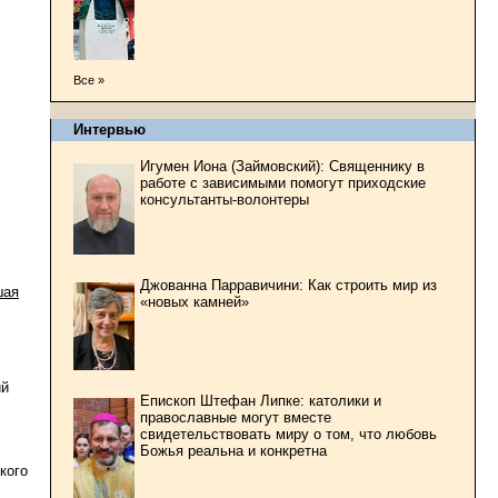
Все »
Интервью
Игумен Иона (Займовский): Священнику в
работе с зависимыми помогут приходские
консультанты-волонтеры
Джованна Парравичини: Как строить мир из
шая
«новых камней»
ий
Епископ Штефан Липке: католики и
православные могут вместе
свидетельствовать миру о том, что любовь
Божья реальна и конкретна
кого