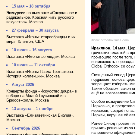
15 мая – 18 октября
Экскурсии по выставке «Сакральное и
радикальное. Красная нить русского
искусства». Москва
27 февраля – 30 августа
Выставка «Иконы: старообрядцы и их
Фото: orthodoxtimes.com
мир». Клинтон, США
Ираклион, 14 мая.
Цер
10 июня – 16 августа
греческих властей в пр
Выставка «Именитые люди». Москва
произошло после того,
возможность перевода 
10 июня — 11 октября
Global Orthodox
со ссыл
Выставка «Иконы Павла Третьякова.
Священный синод Церкв
История коллекции». Москва
подрывает основы церк
запрещает избирать ми
Август 2026
Таким образом, закон 
Концерты фонда «Искусство добра» в
ещё не возглавлявшим
соборе на Малой Грузинской и в
Брюсов-холле. Москва
Особое возмущение Син
Церковью, а представл
13 августа – 1 ноября
иерархов, создаёт опа
Церкви, нарушая её ав
Выставка «Елизаветинская Библия».
Москва
Ранее Синод провел пя
принять решение из-за
Сентябрь 2026
направлено официально
Концерты фонда «Искусство добра» в