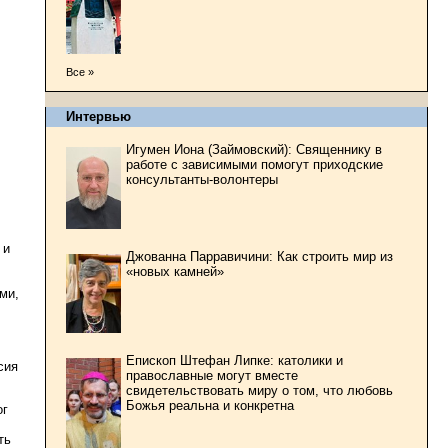
Все »
Интервью
Игумен Иона (Займовский): Священнику в
работе с зависимыми помогут приходские
консультанты-волонтеры
 и
Джованна Парравичини: Как строить мир из
«новых камней»
ми,
Епископ Штефан Липке: католики и
сия
православные могут вместе
свидетельствовать миру о том, что любовь
Божья реальна и конкретна
ог
ть