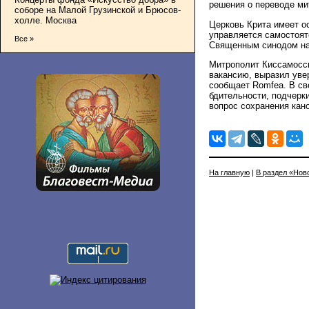
решения о переводе ми
соборе на Малой Грузинской и Брюсов-
холле. Москва
Церковь Крита имеет о
управляется самостоят
Все »
Священным синодом на 
Митрополит Киссамосск
вакансию, выразил уве
сообщает Romfea. В св
бдительности, подчерки
вопрос сохранения кан
На главную
|
В раздел «Нов