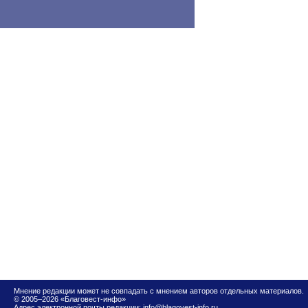
Мнение редакции может не совпадать с мнением авторов отдельных материалов.
© 2005–2026 «Благовест-инфо»
Адрес электронной почты редакции:
info@blagovest-info.ru