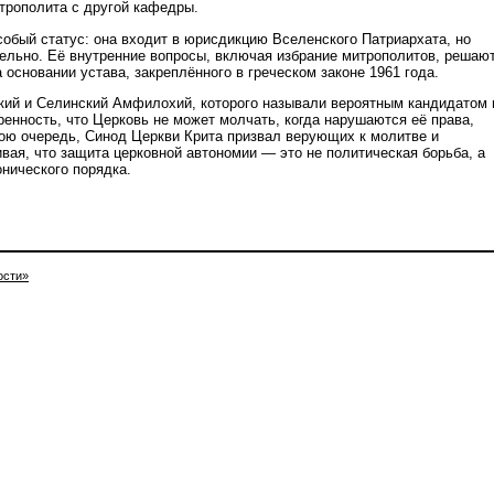
трополита с другой кафедры.
собый статус: она входит в юрисдикцию Вселенского Патриархата, но
ельно. Её внутренние вопросы, включая избрание митрополитов, решаю
основании устава, закреплённого в греческом законе 1961 года.
ий и Селинский Амфилохий, которого называли вероятным кандидатом 
ренность, что Церковь не может молчать, когда нарушаются её права,
ою очередь, Синод Церкви Крита призвал верующих к молитве и
вая, что защита церковной автономии — это не политическая борьба, а
онического порядка.
ости»