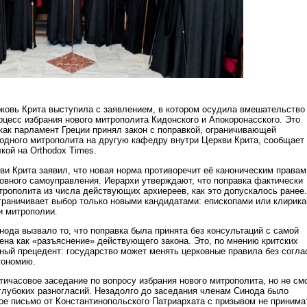
ковь Крита выступила с заявлением, в котором осудила вмешательство
оцесс избрания нового митрополита Кидонского и Апокоронасского. Это
 как парламент Греции принял закон с поправкой, ограничивающей
одного митрополита на другую кафедру внутри Церкви Крита, сообщает
кой на Orthodox Times.
и Крита заявил, что новая норма противоречит её каноническим правам
овного самоуправления. Иерархи утверждают, что поправка фактически
трополита из числа действующих архиереев, как это допускалось ранее.
ограничивает выбор только новыми кандидатами: епископами или клирика
и митрополии.
ода вызвало то, что поправка была принята без консультаций с самой
ена как «разъяснение» действующего закона. Это, по мнению критских
сный прецедент: государство может менять церковные правила без согла
тономию.
тичасовое заседание по вопросу избрания нового митрополита, но не см
 глубоких разногласий. Незадолго до заседания членам Синода было
е письмо от Константинопольского Патриархата с призывом не принима