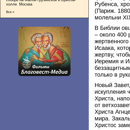
Рубенса, хр
холле. Москва
(Париж. 1880
Все »
молельни XIX
В Библии ов
– около 400 
жертвенного
Исаака, кото
жертву, чтоб
Иеремия и И
беззащитным
только в рук
Новый Завет,
искупления 
Христа, нап
от ветхозав
Христа Агнц
мира. Закал
Христос зам