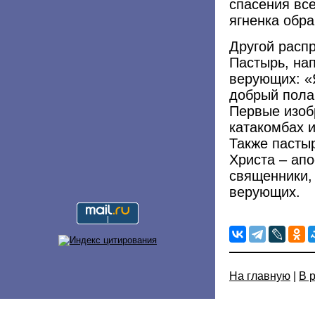
спасения все
ягненка обр
Другой расп
Пастырь, на
верующих: «
добрый полаг
Первые изоб
катакомбах 
Также пасты
Христа – ап
священники,
верующих.
На главную
|
В 