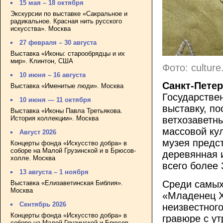
15 мая – 18 октября
Экскурсии по выставке «Сакральное и
радикальное. Красная нить русского
искусства». Москва
27 февраля – 30 августа
Выставка «Иконы: старообрядцы и их
мир». Клинтон, США
Фото: culture
10 июня – 16 августа
Санкт-Петер
Выставка «Именитые люди». Москва
Государстве
10 июня — 11 октября
выставку, п
Выставка «Иконы Павла Третьякова.
История коллекции». Москва
ветхозаветны
массовой кул
Август 2026
музея предс
Концерты фонда «Искусство добра» в
соборе на Малой Грузинской и в Брюсов-
деревянная и
холле. Москва
всего более
13 августа – 1 ноября
Среди самых
Выставка «Елизаветинская Библия».
Москва
«Младенец Х
Сентябрь 2026
неизвестного
Концерты фонда «Искусство добра» в
гравюре с у
соборе на Малой Грузинской и Брюсов-