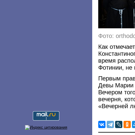
Фото: orthod
Как отмечае
Константино
время распо
Фотинии, не
Первым прав
Девы Марии 
Вечером тог
вечерня, кот
«Вечерней л