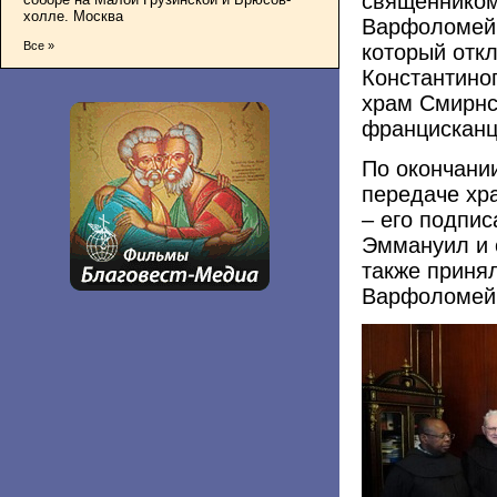
священником
холле. Москва
Варфоломей 
Все »
который откл
Константино
храм Смирнс
францисканц
По окончании
передаче хр
– его подпи
Эммануил и 
также приня
Варфоломей