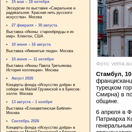
15 мая – 18 октября
Экскурсии по выставке «Сакральное и
радикальное. Красная нить русского
искусства». Москва
27 февраля – 30 августа
Выставка «Иконы: старообрядцы и их
мир». Клинтон, США
10 июня – 16 августа
Выставка «Именитые люди». Москва
10 июня — 11 октября
Фото: vema.au
Выставка «Иконы Павла Третьякова.
История коллекции». Москва
Стамбул, 10
Август 2026
францисканц
Концерты фонда «Искусство добра» в
турецком гор
соборе на Малой Грузинской и в Брюсов-
Смирна) в п
холле. Москва
общине.
13 августа – 1 ноября
Выставка «Елизаветинская Библия».
6 апреля в 
Москва
Патриарха К
Сентябрь 2026
генеральным
Концерты фонда «Искусство добра» в
соборе на Малой Грузинской и Брюсов-