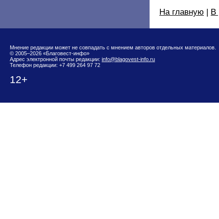
На главную
|
В
Мнение редакции может не совпадать с мнением авторов отдельных материалов.
© 2005–2026 «Благовест-инфо»
Адрес электронной почты редакции:
info@blagovest-info.ru
Телефон редакции: +7 499 264 97 72
12+