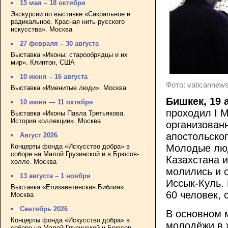
15 мая – 18 октября
Экскурсии по выставке «Сакральное и
радикальное. Красная нить русского
искусства». Москва
27 февраля – 30 августа
Выставка «Иконы: старообрядцы и их
мир». Клинтон, США
10 июня – 16 августа
Фото: vaticannew
Выставка «Именитые люди». Москва
Бишкек, 19 
10 июня — 11 октября
проходил I 
Выставка «Иконы Павла Третьякова.
История коллекции». Москва
организован
апостольског
Август 2026
Концерты фонда «Искусство добра» в
Молодые люд
соборе на Малой Грузинской и в Брюсов-
Казахстана и
холле. Москва
молились и 
13 августа – 1 ноября
Иссык-Куль. 
Выставка «Елизаветинская Библия».
60 человек,
Москва
Сентябрь 2026
В основном 
Концерты фонда «Искусство добра» в
молодёжи в 
соборе на Малой Грузинской и Брюсов-