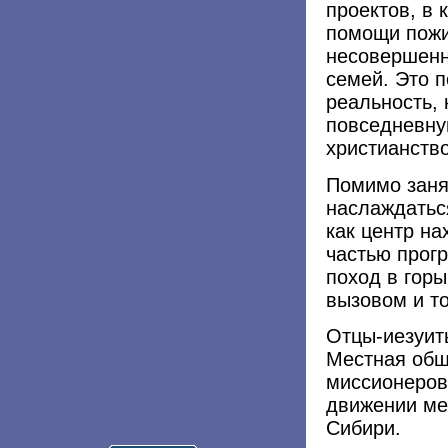
проектов, в
помощи пожи
несовершенн
семей. Это 
реальность, 
повседневну
христианств
Помимо заня
наслаждатьс
как центр на
частью прог
поход в горы
вызовом и то
Отцы-иезуиты
Местная общ
миссионеров
движении ме
Сибири.