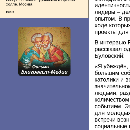
идентичности
холле. Москва
лидеры – де
Все »
опытом. В п
ходе которы
проекты для
В интервью Р
рассказал од
Буловский:
«Я убеждён,
большим соб
католики и в
значительно
людьми, раз
количеством
событием. Э
для молодых
встречи воз
социальные 