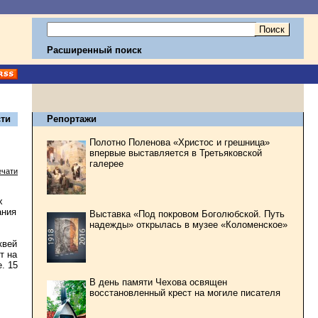
Расширенный поиск
ти
Репортажи
Полотно Поленова «Христос и грешница»
впервые выставляется в Третьяковской
галерее
ечати
х
ания
Выставка «Под покровом Боголюбской. Путь
надежды» открылась в музее «Коломенское»
квей
т на
. 15
В день памяти Чехова освящен
восстановленный крест на могиле писателя