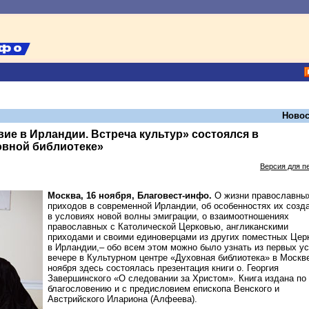
Новос
ие в Ирландии. Встреча культур» состоялся в
овной библиотеке»
Версия для п
Москва, 16 ноября, Благовест-инфо.
О жизни православны
приходов в современной Ирландии, об особенностях их созд
в условиях новой волны эмиграции, о взаимоотношениях
православных с Католической Церковью, англиканскими
приходами и своими единоверцами из других поместных Цер
в Ирландии,– обо всем этом можно было узнать из первых ус
вечере в Культурном центре «Духовная библиотека» в Москве
ноября здесь состоялась презентация книги о. Георгия
Завершинского «О следовании за Христом». Книга издана по
благословению и с предисловием епископа Венского и
Австрийского Илариона (Алфеева).