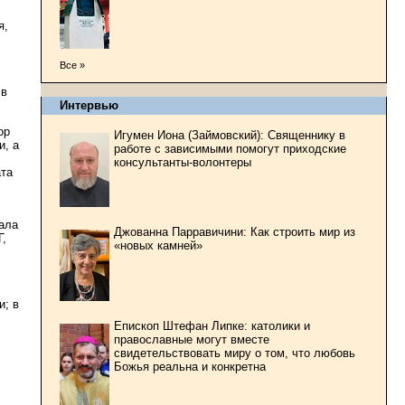
я,
Все »
 в
Интервью
ор
Игумен Иона (Займовский): Священнику в
и, а
работе с зависимыми помогут приходские
консультанты-волонтеры
ата
чала
Джованна Парравичини: Как строить мир из
Г,
«новых камней»
и; в
Епископ Штефан Липке: католики и
православные могут вместе
свидетельствовать миру о том, что любовь
Божья реальна и конкретна