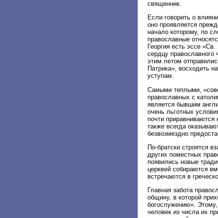
священник.
Если говорить о влиян
оно проявляется прежд
начало которому, по с
православные относятся
Георгия есть эссе «Св.
сердцу православного 
этим летом отправилис
Патрика», восходить на
уступам.
Самыми теплыми, «сове
православных с католи
является бывшим англи
очень льготных услови
почти приравниваются к
также всегда оказываю
безвозмездно предоста
По-братски строятся в
других поместных прав
появились новые тради
церквей собираются вм
встречаются в греческ
Главная забота правос
общину, в которой прих
богослужению». Этому,
человек из числа их п