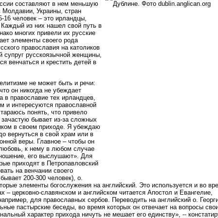
оссии составляют в нем меньшую
в Молдавии, Украины, стран
5-16 человек – это ирландцы,
 Каждый из них нашел свой путь в
нако многих привели их русские
чает элементы своего рода
усского православия на католиков
й супруг русскоязычной женщины,
ся венчаться и крестить детей в
елитизме не может быть и речи:
 что он никогда не убеждает
а в православие тех ирландцев,
ам и интересуются православной
стараюсь понять, что привело
то зачастую бывает из-за сложных
ком в своем приходе. Я убеждаю
адо вернуться в свой храм или в
онной веры. Главное – чтобы он
 любовь, к нему в любом случае
ношение, его выслушают». Для
орые приходят в Петропавловский
вать на венчании своего
бывает 200-300 человек), о.
оторые элементы богослужения на английский. Это используется и во вр
ах – церковно-славянском и английском читается Апостол и Евангелие,
например, для православных сербов. Переводить на английский о. Георг
ьные пастырские беседы, во время которых он отвечает на вопросы сво
альный характер прихода ничуть не мешает его единству», -- констатир