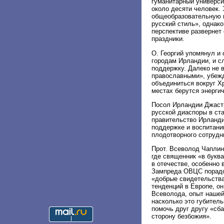
гуманитарный университ
около десяти человек.
общеобразовательную ш
русский стиль», однако
перспективе развернет
праздники.
О. Георгий упомянул и
городам Ирландии, и с
поддержку. Далеко не 
православными», убежд
объединиться вокруг Х
местах берутся энерг
Посол Ирландии Джасти
русской диаспоры в ст
правительство Ирланди
поддержке и воспитани
плодотворного сотрудн
Прот. Всеволод Чаплин
где священник «в букв
в отечестве, особенно
Зампреда ОВЦС порадов
«добрые свидетельства
тенденций в Европе, он
Всеволода, опыт нашей
насколько это губитель
помочь друг другу «сб
сторону безбожия».