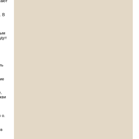
гают
. В
ным
йдут
ль
ие
,
кви
.
 о.
 в