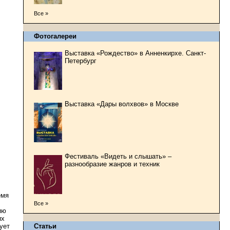
Все »
Фотогалереи
Выставка «Рождество» в Анненкирхе. Санкт-
Петербург
Выставка «Дары волхвов» в Москве
Фестиваль «Видеть и слышать» –
разнообразие жанров и техник
емя
Все »
ию
их
ует
Статьи