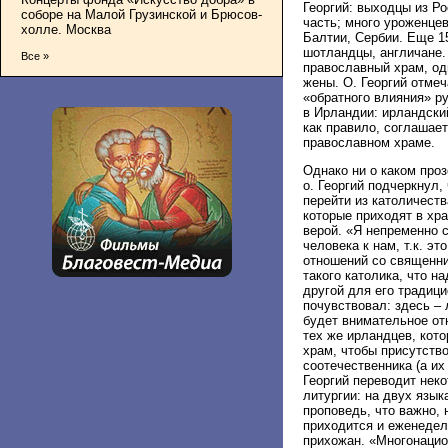
Георгий: выходцы из Р
соборе на Малой Грузинской и Брюсов-
часть; много уроженце
холле. Москва
Балтии, Сербии. Еще 1
шотландцы, англичане.
Все »
православный храм, од
жены. О. Георгий отме
«обратного влияния» р
в Ирландии: ирландски
как правило, соглашает
православном храме.
Однако ни о каком проз
о. Георгий подчеркнул,
перейти из католичеств
которые приходят в хр
верой. «Я непременно 
человека к нам, т.к. э
отношений со священни
такого католика, что н
другой для его традици
почувствовал: здесь –
будет внимательное от
тех же ирландцев, кот
храм, чтобы присутство
соотечественника (а их 
Георгий переводит нек
литургии: на двух язык
проповедь, что важно, 
приходится и еженедел
прихожан. «Многонацион