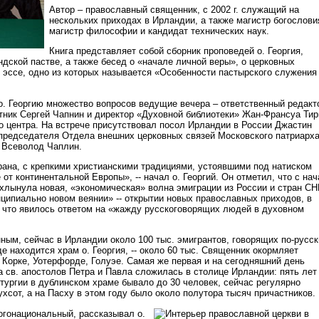
Автор – православный священник, с 2002 г. служащий на
нескольких приходах в Ирландии, а также магистр богослови
магистр философии и кандидат технических наук.
Книга представляет собой сборник проповедей о. Георгия,
дской пастве, а также бесед о «начале личной веры», о церковных
х эссе, одно из которых называется «Особенности пастырского служения
 о. Георгию множество вопросов ведущие вечера – ответственный редакт
тник Сергей Чапнин и директор «Духовной библиотеки» Жан-Франсуа Тир
го центра. На встрече присутствовал посол Ирландии в России Джастин
председателя Отдела внешних церковных связей Московского патриарх
 Всеволод Чаплин.
рана, с крепкими христианскими традициями, устоявшими под натиском
 от континентальной Европы», -- начал о. Георгий. Он отметил, что с на
ад хлынула новая, «экономическая» волна эмиграции из России и стран СН
нципиально новом веянии» -- открытии новых православных приходов, в
, что явилось ответом на «жажду русскоговорящих людей в духовном
ым, сейчас в Ирландии около 100 тыс. эмигрантов, говорящих по-русск
де находится храм о. Георгия, -- около 60 тыс. Священник окормляет
 Корке, Уотерфорде, Голуэе. Самая же первая и на сегодняшний день
 св. апостолов Петра и Павла сложилась в столице Ирландии: пять лет
итургии в дублинском храме бывало до 30 человек, сейчас регулярно
хсот, а на Пасху в этом году было около полутора тысяч причастников.
огонациональный, рассказывал о.