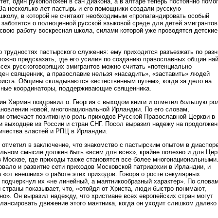
ет, один рукоположен в сан диакона, а в алтаре теперь постоянно помо
 За несколько лет пастырь и его помощники создали русскую
колу, в которой не считают необходимым «пропагандировать особый
 заботятся о полноценной русской языковой среде для детей эмигрантов
 свою работу воскресная школа, силами которой уже проводятся детские
 о трудностях пастырского служения: ему приходится разъезжать по раз
ложно предсказать, где его усилия по созданию православных общин на
всех русскоговорящих эмигрантов можно считать «потенциально
ен священник, а православие нельзя «насадить», «заставить» людей
риста. Общины складываются «естественным путем», когда за дело на
ичные координаторы, поддерживающие священника.
н Харман поздравил о. Георгия с выходом книги и отметил большую ро
ановлении новой, многонациональной Ирландии. По его словам,
и отмечает позитивную роль приходов Русской Православной Церкви в
и выходцев из России и стран СНГ. Посол выразил надежу на продолжен
ичества властей и РПЦ в Ирландии.
 отметил в заключение, что знакомство с пастырским опытом в диаспоре
альном смысле должен быть «всем для всех», крайне полезно и для Цер
 в Москве, где приходы также становятся все более многонациональными
ало и развитие сети приходов Московской патриархии в Ирландии, и
 «от внешних» о работе этих приходов. Говоря о росте секулярных
 подчеркнул их «не линейный, а маятникообразный характер». По словам
 страны показывает, что, «отойдя от Христа, люди быстро понимают,
но». Он выразил надежду, что христиане всех европейских стран могут
алансировать движение этого маятника, когда он уходит слишком далеко