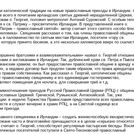
ии католической традиции на новые православные приходы в Ирландии, 
е всего в почитании ирландских святых древней неразделенной Церкви,
ловам о. Георгия, положил митрополит Антоний Сурожский. С особым те
 к св. Патрику – просветителю Ирландии. В представленной книге о.
 Патрик – православный святой»: автор считает этого святого «особо бли
человека». Священник рассказал о том, как члены православной общины
ь в паломничество по святым местам Ирландии, посетили «гору св.
 которую принято босиком, а это несколько километров вверх по скалис
ршенно братскими и взаимоуважительными» назвал о. Георгий отношен
ками и англиканами в Ирландии. Так, дублинский храм св. Петра и Павл
канским храмом; он был предоставлен православной общине в аренду 
ях, а недавно договор был продлен таким образом, что права арендатор
 правам собственника. Как рассказал о. Георгий, католические общины
т православному священнику и его единоверцам гостеприимство,
вляют помещения для ночлега, для совершения треб и т.д.
заимоотношения приходов Русской Православной Церкви (РПЦ) с общин
ославных Церквей: Греческой, Румынской, Антиохийской. Так, уже
ции: в неделю Торжества Православия представители всех православн
есте и служат вечерню в храме РПЦ, а на Светлой седмице все
ом приходе.
лавного священника в Ирландии – создать жизнеспособную евхаристиче
ожане часто и благоговейно причащаются и в целом «серьезно относятся
 считает о. Георгий, способствуют регулярные пастырские беседы. Восе
рилежных посетителей поступили в Свято-Тихоновский православный