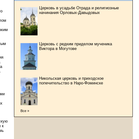
Церковь в усадьбе Отрада и религиозные
то
начинания Орловых-Давыдовых
плом
зким
тым
Церковь с редким приделом мученика
Виктора в Могутове
ия
а
на
а
Никольская церковь и приходское
попечительство в Наро-Фоминске
ами
ых
Все »
скую
 к
мь