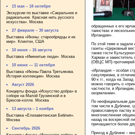
15 мая – 18 октября
Экскурсии по выставке «Сакральное и
радикальное. Красная нить русского
искусства». Москва
обращенных к его ирлан
27 февраля – 30 августа
таинствах и нескольки
Ирландии».
Выставка «Иконы: старообрядцы и их
мир». Клинтон, США
По этой теме и задали
газеты «Церковный вес
10 июня – 16 августа
также гости Культурно
Выставка «Именитые люди». Москва
Харман и заместитель 
(ОВЦС МП) протоиерей
10 июня — 11 октября
«Ирландия – особая ст
Выставка «Иконы Павла Третьякова.
секуляризма, в отличие
История коллекции». Москва
90-х гг., когда на Зап
можно говорить о «при
Август 2026
частности, в Ирландии
Концерты фонда «Искусство добра» в
окормлении».
соборе на Малой Грузинской и в
Брюсов-холле. Москва
По неофициальным данн
том числе в Дублине, г
13 августа – 1 ноября
православную паству в
многочисленная община
Выставка «Елизаветинская Библия».
назад на воскресной л
Москва
причащаются более дву
Сентябрь 2026
Приход в Дублине – мн
Концерты фонда «Искусство добра» в