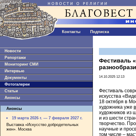
Контакты
Подписка
Новости
Репортажи
Фестиваль «
Мониторинг СМИ
разнообрази
Интервью
14.10.2025 12:13
Документы
Фотогалереи
Фестиваль совр
Статьи
искусства «Виде
Анонсы
18 октября в М
художника уже
в
Анонсы
художников из 
и из шести стра
19 марта 2026 г. — 7 февраля 2027 г.
творчество. Пр
Выставка «Искусство добродетельных
научные и прос
жен». Москва
том числе – мас