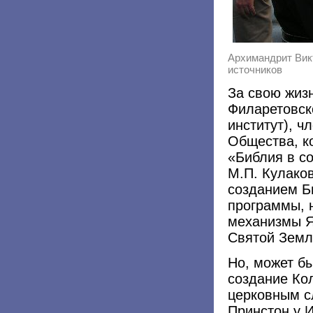
Архимандрит Викт
источников
За свою жиз
Филаретовск
институт), ч
Общества, к
«Библия в с
М.П. Кулако
созданием Б
программы, 
механизмы Я
Святой Земле
Но, может бы
создание Ко
церковным с
Принстон у 