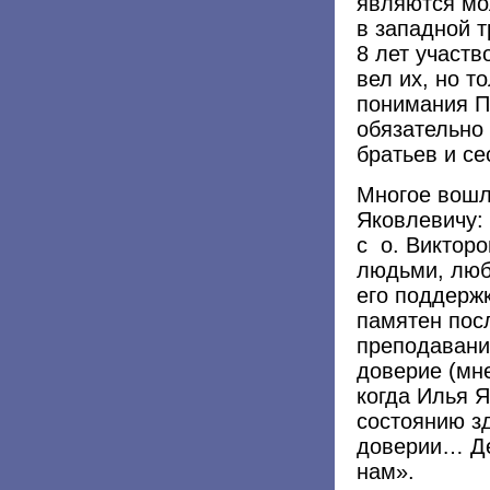
являются мо
в западной т
8 лет участв
вел их, но т
понимания П
обязательно 
братьев и се
Многое вошл
Яковлевичу: 
с о. Виктор
людьми, люб
его поддержк
памятен пос
преподавании
доверие (мн
когда Илья Я
состоянию зд
доверии… Де
нам».