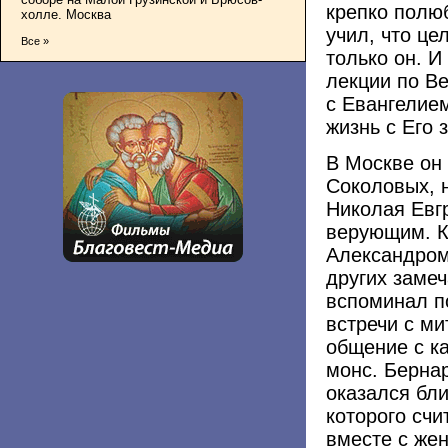
крепко полюб
холле. Москва
учил, что це
Все »
только он. И
лекции по Ве
с Евангелие
жизнь с Его 
В Москве он
Соколовых, 
Николая Евг
верующим. К
Александром
других замеч
вспоминал п
встречи с м
общение с к
монс. Бернар
оказался бл
которого счи
вместе с же