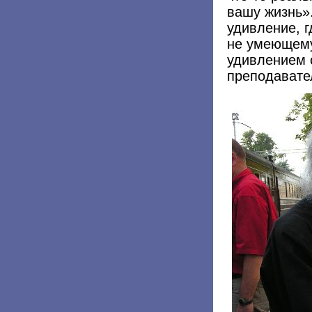
вашу жизнь»
удивление, 
не умеющему
удивлением с
преподавате