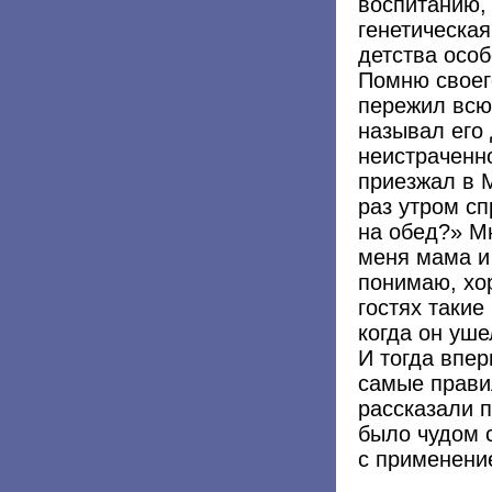
воспитанию, 
генетическа
детства осо
Помню своег
пережил всю
называл его 
неистраченн
приезжал в 
раз утром сп
на обед?» М
меня мама и
понимаю, хор
гостях таки
когда он уше
И тогда впер
самые прави
рассказали п
было чудом 
с применени