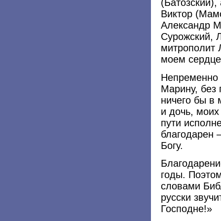
(Батозский),
Виктор (Мамо
Александр М
Сурожский, 
митрополит Л
моем сердце
Непременно 
Марину, без
ничего бы в
и дочь, моих
пути исполн
благодарен 
Богу.
Благодарени
годы. Поэтом
словами Библии: !השם ברך (Барух х
русски звучи
Господне!»