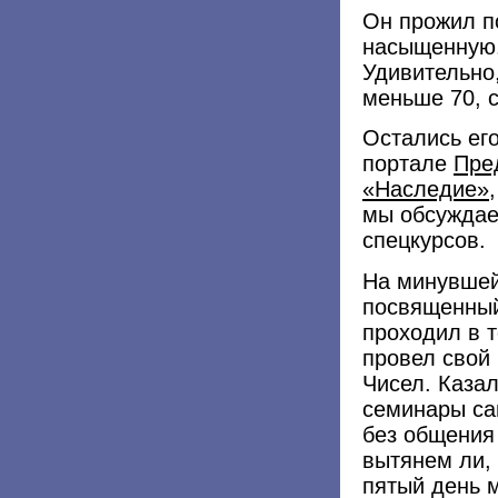
Он прожил п
насыщенную.
Удивительно,
меньше 70, с
Остались ег
портале
Пре
«Наследие»
мы обсуждае
спецкурсов.
На минувшей
посвященный
проходил в 
провел свой
Чисел. Казал
семинары са
без общения
вытянем ли, 
пятый день 