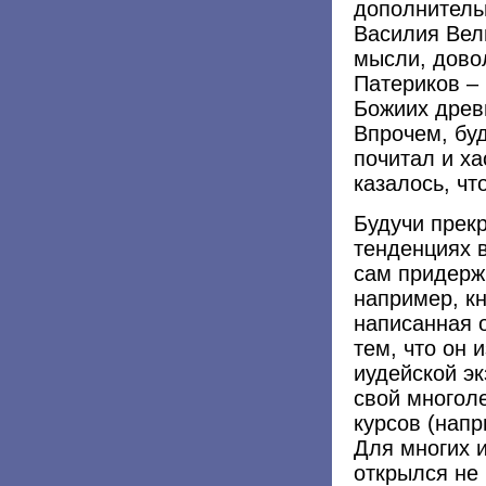
дополнитель
Василия Вели
мысли, дово
Патериков –
Божиих древ
Впрочем, бу
почитал и ха
казалось, чт
Будучи прек
тенденциях 
сам придерж
например, кн
написанная 
тем, что он
иудейской эк
свой многол
курсов (напр
Для многих 
открылся не 