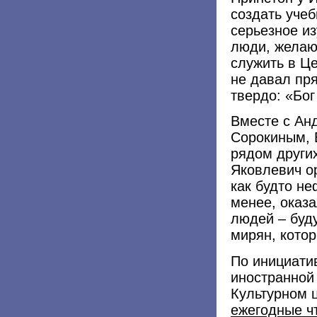
создать учеб
серьезное из
люди, желаю
служить в Це
не давал пр
твердо: «Бог
Вместе с Ан
Сорокиным, 
рядом други
Яковлевич о
как будто н
менее, оказ
людей – буд
мирян, котор
По инициати
иностранной
Культурном 
ежегодные чт