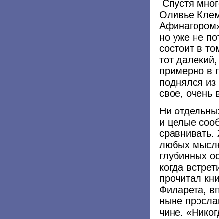
Спустя много
Оливье Клем
Афинагором»
но уже не по
состоит в то
тот далекий
примерно в г
поднялся из 
свое, очень
Ни отдельны
и целые соо
сравнивать.
любых мысле
глубинных ос
когда встре
прочитал кн
Филарета, в
ныне просла
чине. «Нико