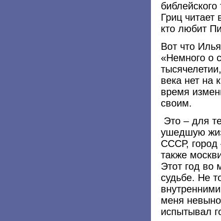
библейского 
Гриц читает 
кто любит Пи
Вот что Илья
«Немного о 
тысячелетии,
века нет на 
время измени
своим.
Это – для те
ушедшую жиз
СССР, город 
также москв
Этот год во
судьбе. Не т
внутренними
меня невыно
испытывал го