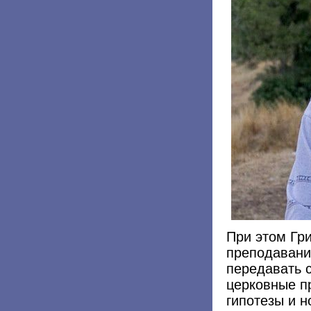
При этом Гри
преподаванию
передавать 
церковные п
гипотезы и 