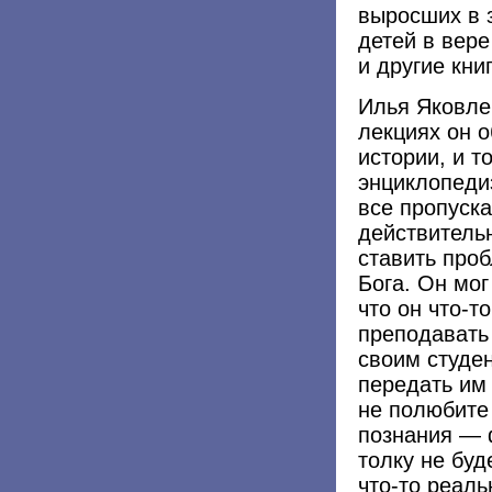
выросших в 
детей в вере
и другие книг
Илья Яковле
лекциях он 
истории, и т
энциклопедиз
все пропуска
действитель
ставить про
Бога. Он мог
что он что-т
преподавать
своим студен
передать им
не полюбите 
познания — 
толку не буд
что-то реаль