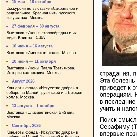
15 мая – 18 октября
Экскурсии по выставке «Сакральное и
радикальное. Красная нить русского
искусства». Москва
27 февраля – 30 августа
Выставка «Иконы: старообрядцы и их
мир». Клинтон, США
10 июня – 16 августа
Выставка «Именитые люди». Москва
10 июня — 11 октября
Выставка «Иконы Павла Третьякова.
страдания, п
История коллекции». Москва
Эта болезнь 
Август 2026
приведет к о
Концерты фонда «Искусство добра» в
соборе на Малой Грузинской и в Брюсов-
операциям. Н
холле. Москва
в последние 
13 августа – 1 ноября
учить и напо
Выставка «Елизаветинская Библия».
Москва
Поиск смысл
Серафиму (Тя
Сентябрь 2026
Концерты фонда «Искусство добра» в
впервые поз
соборе на Малой Грузинской и Брюсов-