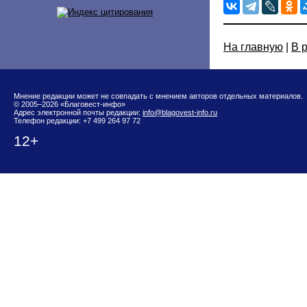
На главную
|
В 
Мнение редакции может не совпадать с мнением авторов отдельных материалов.
© 2005–2026 «Благовест-инфо»
Адрес электронной почты редакции:
info@blagovest-info.ru
Телефон редакции: +7 499 264 97 72
12+