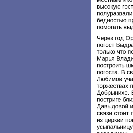
высокую гост
полуразвали
бедностью пр
помогать вы
Через год О
погост Выдра
только что 
Марья Влади
построить ш
погоста. В 
Любимов уча
торжествах 
Добрынихе. 
постриге бл
Давыдовой ин
связи стоит
из церкви по
усыпальницу