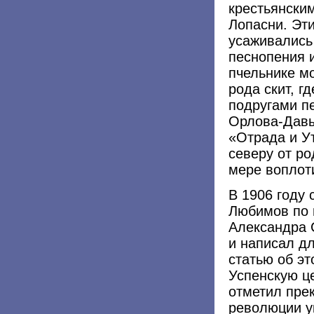
крестьянски
Лопасни. Эти
усаживались
песнопения 
пчельнике м
рода скит, г
подругами п
Орлова-Давы
«Отрада и У
северу от ро
мере воплот
В 1906 году
Любимов по 
Александра 
и написал д
статью об эт
Успенскую ц
отметил пре
революции у