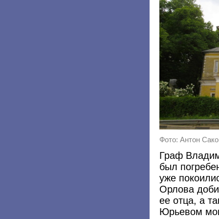
Фото: Антон Саков 
Граф Владим
был погребен
уже покоилис
Орлова доби
ее отца, а т
Юрьевом мон