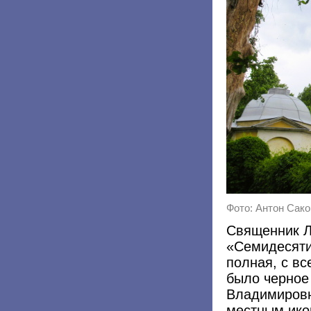
Фото: Антон Саков 
Священник Л
«Семидесяти
полная, с в
было черное
Владимировн
местным ико