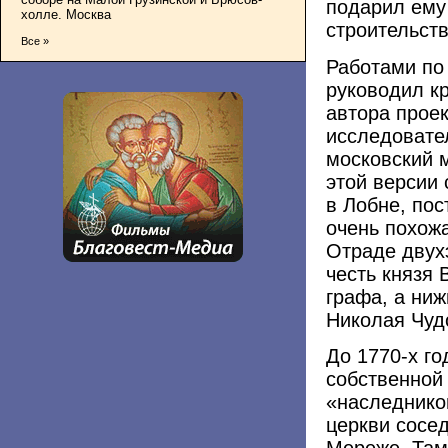
подарил ему
холле. Москва
строительст
Все »
Работами по
руководил к
автора проек
исследовате
московский 
этой версии 
в Лобне, пос
очень похож
Отраде двух
честь князя
графа, а ниж
Николая Чуд
До 1770-х г
собственной
«наследнико
церкви сосед
Мереже. Там