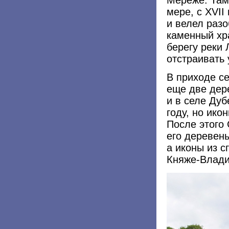
мере, с XVII
и велел разо
каменный хр
берегу реки 
отстраивать 
В приходе с
еще две дер
и в селе Дуб
году, но ико
После этого 
его деревень
а иконы из 
Княже-Влади