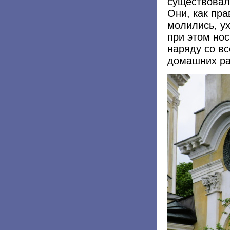
существовал
Они, как пра
молились, у
при этом но
наряду со в
домашних ра