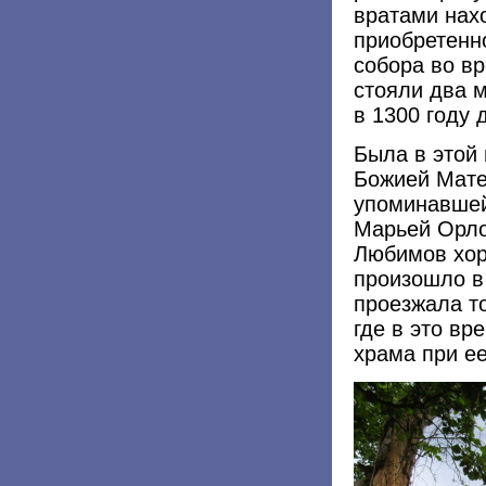
вратами нах
приобретенно
собора во вр
стояли два 
в 1300 году 
Была в этой
Божией Мате
упоминавшей
Марьей Орло
Любимов хор
произошло в
проезжала т
где в это вр
храма при е