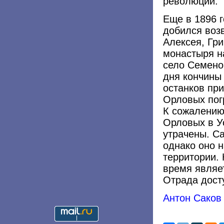
революции.
Еще в 1896 
добился воз
Алексея, Гр
монастыря н
село Семенов
дня кончины 
останков при
Орловых пог
К сожалению,
Орловых в У
утрачены. С
однако оно н
территории.
время являе
Отрада дост
Антон Саков