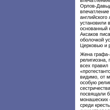
впечатления
Орлов-Давыд
впечатление
английского 
установили 
основанный н
Аксаков писа
оболочкой у
Церковью и 
Жена графа-
религиозна,
всех правил
«протестант
видимо, от м
особую рели
сестричеств
посвящали б
монашеских о
среди кресть