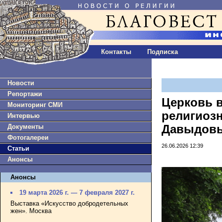
Контакты
Подписка
Новости
Репортажи
Церковь в
Мониторинг СМИ
религиоз
Интервью
Документы
Давыдов
Фотогалереи
26.06.2026 12:39
Статьи
Анонсы
Анонсы
19 марта 2026 г. — 7 февраля 2027 г.
Выставка «Искусство добродетельных
жен». Москва