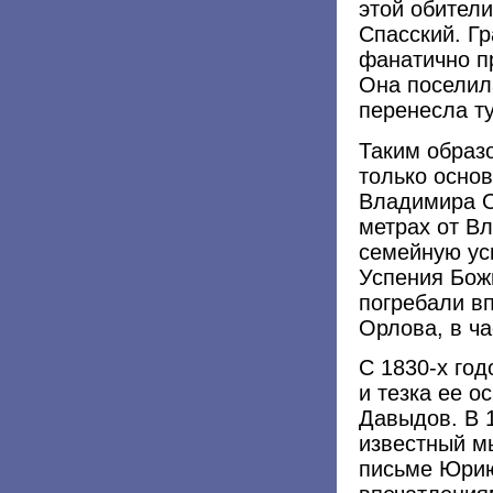
этой обител
Спасский. Г
фанатично п
Она поселил
перенесла ту
Таким образ
только осно
Владимира Ор
метрах от В
семейную ус
Успения Бож
погребали в
Орлова, в ч
С 1830-х год
и тезка ее 
Давыдов. В 
известный м
письме Юрию