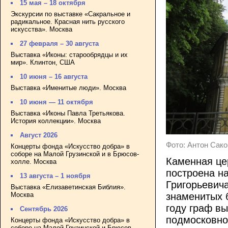
15 мая – 18 октября
Экскурсии по выставке «Сакральное и
радикальное. Красная нить русского
искусства». Москва
27 февраля – 30 августа
Выставка «Иконы: старообрядцы и их
мир». Клинтон, США
10 июня – 16 августа
Выставка «Именитые люди». Москва
10 июня — 11 октября
Выставка «Иконы Павла Третьякова.
История коллекции». Москва
Август 2026
Фото: Антон Саков 
Концерты фонда «Искусство добра» в
соборе на Малой Грузинской и в Брюсов-
Каменная це
холле. Москва
построена н
13 августа – 1 ноября
Григорьевич
Выставка «Елизаветинская Библия».
Москва
знаменитых 
году граф вы
Сентябрь 2026
подмосковно
Концерты фонда «Искусство добра» в
соборе на Малой Грузинской и Брюсов-