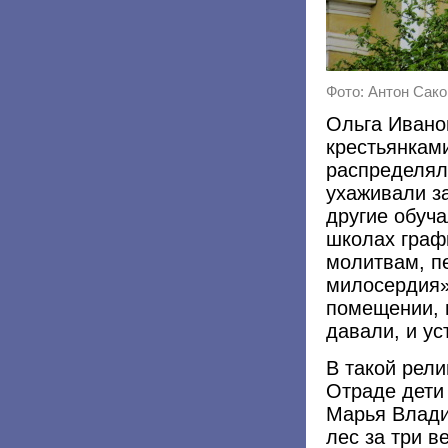
Фото: Антон Саков 
Ольга Ивано
крестьянками
распределял
ухаживали з
другие обуча
школах графи
молитвам, п
милосердия»
помещении, 
давали, и ус
В такой рел
Отраде дети
Марья Влади
лес за три в